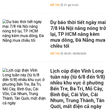
ĐÔ THỊ
01 giờ trước
Dự báo thời tiết ngày mai
7/8 Hà Nội nắng nóng trở
lại, TP HCM nắng kèm
mưa dông, Đà Nẵng mưa
chiều tối
ĐÔ THỊ
06:00 | 06/08/2026
Lịch cúp điện Vĩnh Long
tuần này (từ 6/8 đến 9/8)
nhiều khu vực ở phường
Bến Tre, Ba Tri, Mỏ Cày,
Bình Đại, Cái Vồn, Cái
Nhum, Trung Thành, Tân
Quới, mất điện cả ngày