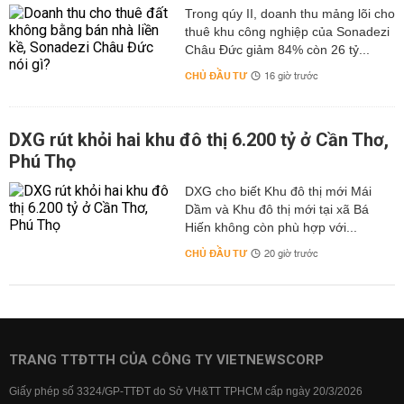
Trong qúy II, doanh thu mảng lõi cho
thuê khu công nghiệp của Sonadezi
Châu Đức giảm 84% còn 26 tỷ...
CHỦ ĐẦU TƯ
16 giờ trước
DXG rút khỏi hai khu đô thị 6.200 tỷ ở Cần Thơ,
Phú Thọ
DXG cho biết Khu đô thị mới Mái
Dầm và Khu đô thị mới tại xã Bá
Hiến không còn phù hợp với...
CHỦ ĐẦU TƯ
20 giờ trước
TRANG TTĐTTH CỦA CÔNG TY VIETNEWSCORP
Giấy phép số 3324/GP-TTĐT do Sở VH&TT TPHCM cấp ngày 20/3/2026