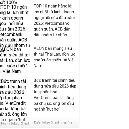
TOP 10 ngân hàng lãi
lớn nhất từ kinh doanh
ngoại hối nửa đầu năm
2026: Vietcombank
quán quân, ACB dẫn
đầu nhóm tư nhân
AEON bán mảng siêu
thị tại Thái Lan, dồn lực
cho ‘cuộc chiến’ tại Việt
Nam
Bức tranh tài chính tiêu
dùng nửa đầu 2026 tiếp
tục phân hóa:
VietCredit báo lãi tăng
ba chữ số, ông lớn đầu
ngành 'hụt hơi'
Điện Máy Xanh muốn
phát hành cổ phiếu với