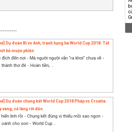
----------
hế] Dự đoán Bỉ vs Anh, tranh hạng ba World Cup 2018: Tất
 vứt bỏ muộn phiền
 đích đến nơi - Mà người người vẫn "ra khơi" chưa về -
hánh thơ đê - Hoàn tiền, ...
hế] Dự đoán chung kết World Cup 2018 Pháp vs Croatia:
y vang, cả làng rời đảo
 hiển linh rồi - Chung kết đúng vị thiếu mồi sao ngon -
 oánh cho son - World Cup ...