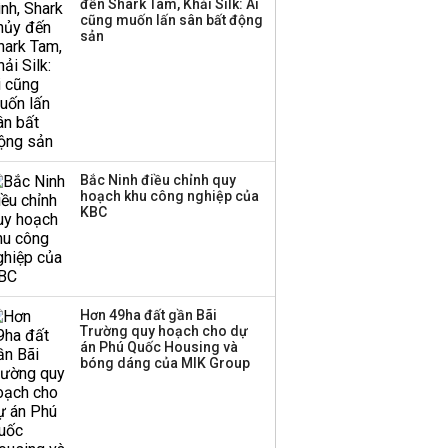
đến Shark Tam, Khải Silk: Ai
Huấn Hoa Hồng bỗng
cũng muốn lấn sân bất động
dưng ‘biến mất’, một
sản
công ty khác đã giải thể
Bắc Ninh điều chỉnh quy
hoạch khu công nghiệp của
KBC
Hơn 49ha đất gần Bãi
Trường quy hoạch cho dự
án Phú Quốc Housing và
bóng dáng của MIK Group