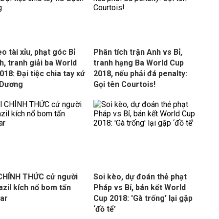
o tài xỉu, phạt góc Bỉ
Phân tích trận Anh vs Bỉ,
h, tranh giải ba World
tranh hạng Ba World Cup
018: Đại tiệc chia tay xứ
2018, nếu phải đá penalty:
 Dương
Gọi tên Courtois!
CHÍNH THỨC cử người
Soi kèo, dự đoán thẻ phạt
razil kích nổ bom tấn
Pháp vs Bỉ, bán kết World
ar
Cup 2018: 'Gà trống' lại gặp
‘đồ tể’