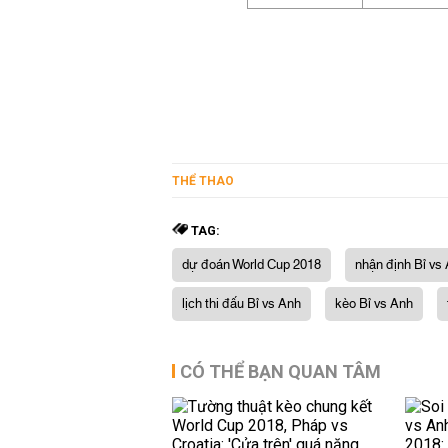
THỂ THAO
TAG:
dự đoán World Cup 2018
nhận định Bỉ vs
lịch thi đấu Bỉ vs Anh
kèo Bỉ vs Anh
CÓ THỂ BẠN QUAN TÂM