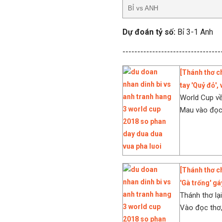
BỈ vs ANH
Dự đoán tỷ số:
Bỉ 3-1 Anh
---------------------------------
[Thánh thơ c
tay 'Quỷ đỏ',
World Cup về
Mau vào đọc t
[Thánh thơ c
'Gà trống' gá
Thánh thơ lại
Vào đọc thơ,