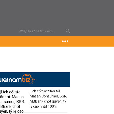
Lịch cổ tức tuần tới:
Masan Consumer, BSR,
MBBank chốt quyền, tỷ
lệ cao nhất 100%