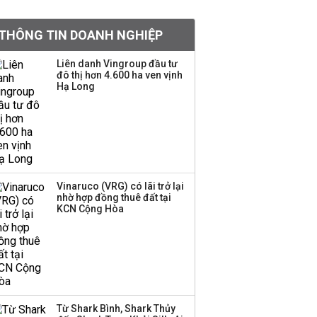
tỷ lệ 1:1 để tăng thanh
khoản
THÔNG TIN DOANH NGHIỆP
Sau nhịp điều chỉnh
Liên danh Vingroup đầu tư
đô thị hơn 4.600 ha ven vịnh
mạnh, CTCK nhìn thấy
Hạ Long
cơ hội ở nhóm cổ phiếu
nào?
Một thương hiệu thời
trang Việt đóng cửa
sau 5 năm hoạt động,
thanh lý toàn bộ cửa
Vinaruco (VRG) có lãi trở lại
nhờ hợp đồng thuê đất tại
hàng
KCN Cộng Hòa
DatVietVAC lãi sau thuế
135 tỷ đồng nửa đầu
năm, dồn 6 concert vào
cuối năm
Từ Shark Bình, Shark Thủy
Công ty 100 tỷ của