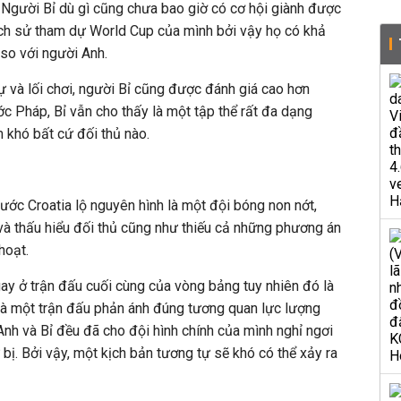
. Người Bỉ dù gì cũng chưa bao giờ có cơ hội giành được
ịch sử tham dự World Cup của mình bởi vậy họ có khả
 so với người Anh.
 và lối chơi, người Bỉ cũng được đánh giá cao hơn
ớc Pháp, Bỉ vẫn cho thấy là một tập thể rất đa dạng
m khó bất cứ đối thủ nào.
rước Croatia lộ nguyên hình là một đội bóng non nớt,
t và thấu hiểu đối thủ cũng như thiếu cả những phương án
hoạt.
y ở trận đấu cuối cùng của vòng bảng tuy nhiên đó là
là một trận đấu phản ánh đúng tương quan lực lượng
Anh và Bỉ đều đã cho đội hình chính của mình nghỉ ngơi
bị. Bởi vậy, một kịch bản tương tự sẽ khó có thể xảy ra