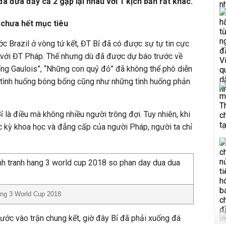
ã đưa đẩy cả 2 gặp lại nhau với 1 kịch bản rất khác.
 chưa hết mục tiêu
ớc Brazil ở vòng tứ kết, ĐT Bỉ đã có được sự tự tin cực
t với ĐT Pháp. Thế nhưng dù đã được dự báo trước về
rống Gaulois”, “Những con quỷ đỏ” đã không thể phô diễn
tình huống bóng bổng cũng như những tình huống phản
 là điều mà không nhiều người trông đợi. Tuy nhiên, khi
c kỳ khoa học và đẳng cấp của người Pháp, người ta chỉ
hạng 3 World Cup 2018
bước vào trận chung kết, giờ đây Bỉ đã phải xuống đá