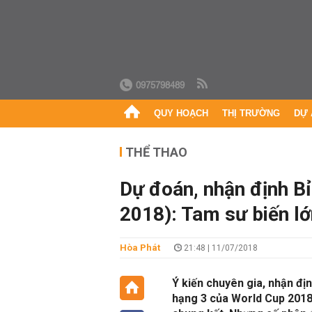
0975798489
QUY HOẠCH
THỊ TRƯỜNG
DỰ 
THỂ THAO
Dự đoán, nhận định B
2018): Tam sư biến l
Hòa Phát
21:48 | 11/07/2018
Ý kiến chuyên gia, nhận địn
hạng 3 của World Cup 2018