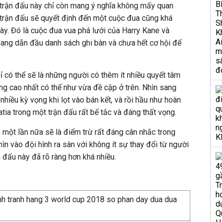
 trận đấu này chỉ còn mang ý nghĩa không mấy quan
ột trận đấu sẽ quyết định đến một cuộc đua cũng khá
ày. Đó là cuộc đua vua phá lưới của Harry Kane và
đang dẫn đầu danh sách ghi bàn và chưa hết cơ hội để
ỉ có thể sẽ là những người có thêm ít nhiều quyết tâm
ng cao nhất có thể như vừa đề cập ở trên. Nhìn sang
nhiều kỳ vọng khi lọt vào bán kết, và rồi hầu như hoàn
tia trong một trận đấu rất bế tắc và đáng thất vọng.
m một lần nữa sẽ là điểm trừ rất đáng cân nhắc trong
ìn vào đội hình ra sân với không ít sự thay đổi từ người
 đấu này đã rõ ràng hơn khá nhiều.