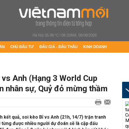
Hà Nội 35.96 °C
|
08:33AM, 08/08/2026
ÁN
CHỦ ĐẦU TƯ
ĐẤU GIÁ - ĐẤU THẦU
KINH DOANH
ỉ vs Anh (Hạng 3 World Cup
ớn nhân sự, Quỷ đỏ mừng thầm
h kết quả, soi kèo Bỉ vs Anh (21h, 14/7) trận tranh
 từng được nhiều người dự đoán sẽ là cặp đấu