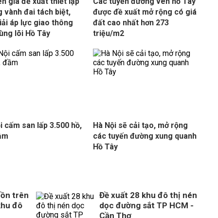
n gia đề xuất thiết lập
Các tuyến đường ven hồ Tây
 vành đai tách biệt,
được đề xuất mở rộng có giá
iải áp lực giao thông
đất cao nhất hơn 273
ùng lõi Hồ Tây
triệu/m2
i cấm san lấp 3.500 hồ,
Hà Nội sẽ cải tạo, mở rộng
đầm
các tuyến đường xung quanh
Hồ Tây
ồn trên
Đề xuất 28 khu đô thị nén
khu đô
dọc đường sắt TP HCM -
Cần Thơ