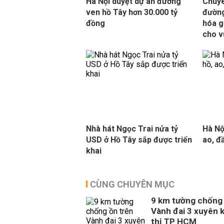
Hà Nội duyệt dự án đường
Chuyê
ven hồ Tây hơn 30.000 tỷ
đường
đồng
hóa g
cho v
Nhà hát Ngọc Trai nửa tỷ
Hà Nộ
USD ở Hồ Tây sắp được triển
ao, 
khai
CÙNG CHUYÊN MỤC
9 km tường chống 
Vành đai 3 xuyên 
thị TP HCM