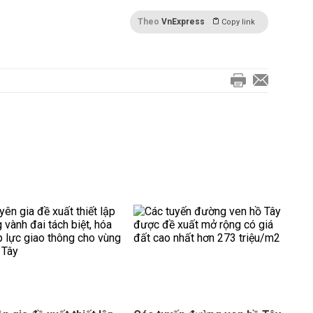
Theo
VnExpress
Copy link