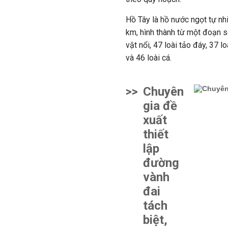
Hồ Tây là hồ nước ngọt tự nh
km, hình thành từ một đoạn s
vật nổi, 47 loài tảo đáy, 37 l
và 46 loài cá.
>>
Chuyên
gia đề
xuất
thiết
lập
đường
vành
đai
tách
biệt,