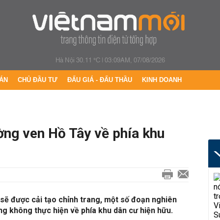
Hà Nội 30.11 °C
|
03:09AM, 07/08/2026
ÁN
CHỦ ĐẦU TƯ
ĐẤU GIÁ - ĐẤU THẦU
KINH DOANH
ng ven Hồ Tây về phía khu
sẽ được cải tạo chỉnh trang, một số đoạn nghiên
g không thực hiện về phía khu dân cư hiện hữu.