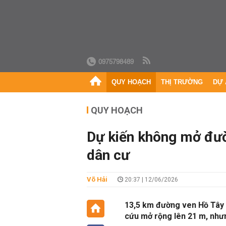
0975798489
QUY HOẠCH
THỊ TRƯỜNG
DỰ 
QUY HOẠCH
Dự kiến không mở đườ
dân cư
Võ Hải
20:37 | 12/06/2026
13,5 km đường ven Hồ Tây 
cứu mở rộng lên 21 m, nhưn