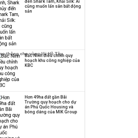
đến Shark Tam, Khải Silk: Ai
cũng muốn lấn sân bất động
sản
Bắc Ninh điều chỉnh quy
hoạch khu công nghiệp của
KBC
Hơn 49ha đất gần Bãi
Trường quy hoạch cho dự
án Phú Quốc Housing và
bóng dáng của MIK Group