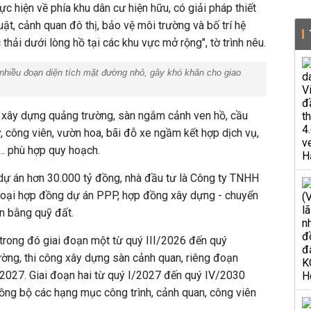
c hiện về phía khu dân cư hiện hữu, có giải pháp thiết
ật, cảnh quan đô thị, bảo vệ môi trường và bố trí hệ
thải dưới lòng hồ tại các khu vực mở rộng", tờ trình nêu.
nhiều đoạn diện tích mặt đường nhỏ, gây khó khăn cho giao
 xây dựng quảng trường, sàn ngắm cảnh ven hồ, cầu
, công viên, vườn hoa, bãi đỗ xe ngầm kết hợp dịch vụ,
.. phù hợp quy hoạch.
ự án hơn 30.000 tỷ đồng, nhà đầu tư là Công ty TNHH
 loại hợp đồng dự án PPP, hợp đồng xây dựng - chuyển
n bằng quỹ đất.
trong đó giai đoạn một từ quý III/2026 đến quý
ờng, thi công xây dựng sàn cảnh quan, riêng đoạn
/2027. Giai đoạn hai từ quý I/2027 đến quý IV/2030
ồng bộ các hạng mục công trình, cảnh quan, công viên