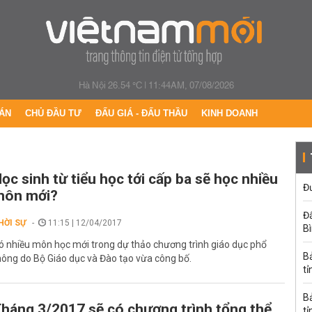
Hà Nội 26.54 °C
|
11:44AM, 07/08/2026
ÁN
CHỦ ĐẦU TƯ
ĐẤU GIÁ - ĐẤU THẦU
KINH DOANH
ọc sinh từ tiểu học tới cấp ba sẽ học nhiều
Đư
môn mới?
Đấ
HỜI SỰ
11:15 | 12/04/2017
B
ó nhiều môn học mới trong dự thảo chương trình giáo dục phổ
B
hông do Bộ Giáo dục và Đào tạo vừa công bố.
tỉ
B
háng 3/2017 sẽ có chương trình tổng thể
tỉ