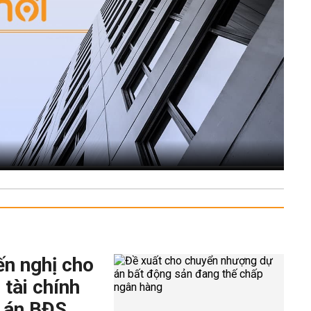
ến nghị cho
 tài chính
 án BĐS