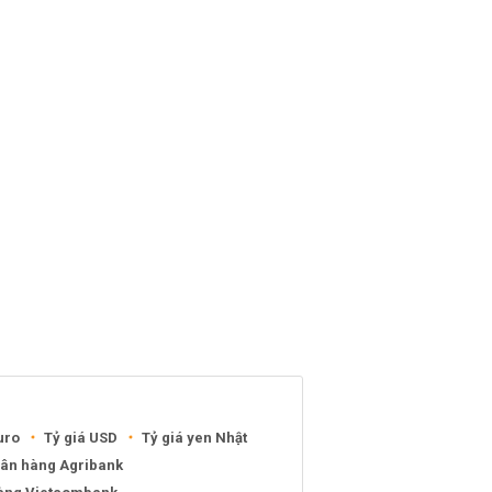
uro
Tỷ giá USD
Tỷ giá yen Nhật
gân hàng Agribank