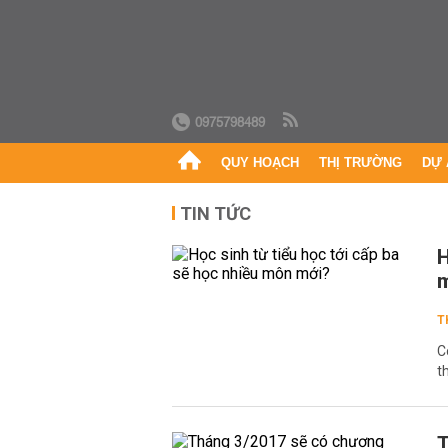
0975798489
QUY HOẠCH
THỊ TRƯỜNG
DỰ 
TIN TỨC
H
T
C
t
T