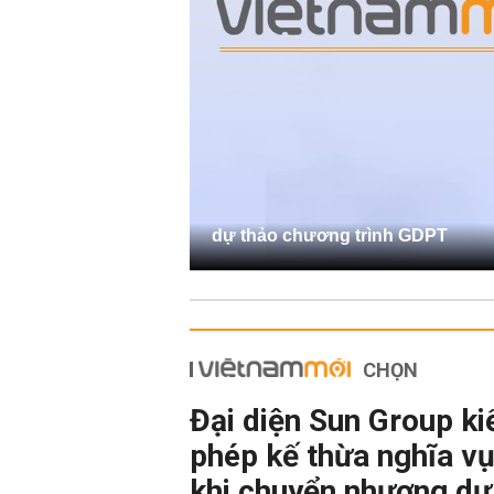
dự thảo chương trình GDPT
CHỌN
Đại diện Sun Group ki
phép kế thừa nghĩa vụ
khi chuyển nhượng dự