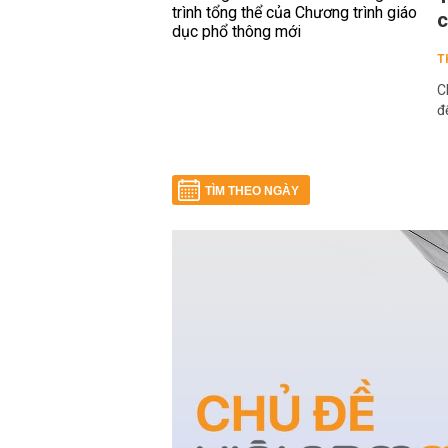
c
T
C
đ
TÌM THEO NGÀY