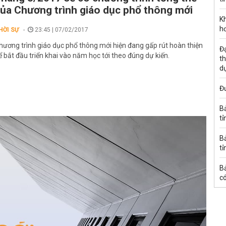
ủa Chương trình giáo dục phổ thông mới
K
h
HỜI SỰ
23:45 | 07/02/2017
hương trình giáo dục phổ thông mới hiện đang gấp rút hoàn thiện
Đạ
ể bắt đầu triển khai vào năm học tới theo đúng dự kiến.
th
d
Đư
B
tỉ
B
tỉ
B
có