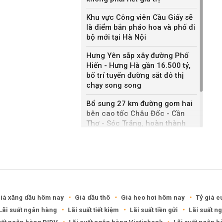
Khu vực Công viên Cầu Giấy sẽ
là điểm bắn pháo hoa và phố đi
bộ mới tại Hà Nội
Hưng Yên sắp xây đường Phố
Hiến - Hưng Hà gần 16.500 tỷ,
bố trí tuyến đường sắt đô thị
chạy song song
Bổ sung 27 km đường gom hai
bên cao tốc Châu Đốc - Cần
Thơ - Sóc Trăng, hoàn thành
sau một năm
Khánh Hòa đề xuất làm khu đô
thị hỗn hợp hơn 49.000 tỷ đồng
iá xăng dầu hôm nay
Giá dầu thô
Giá heo hơi hôm nay
Tỷ giá e
Lãi suất ngân hàng
Lãi suất tiết kiệm
Lãi suất tiền gửi
Lãi suất n