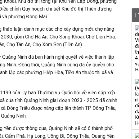
g Khoai; Khu đô thị tổng tại Khu Yên Lập Đông, phường
iều chỉnh Quy hoạch chi tiết Khu đô thị Thiên đường
i và phường Đông Mai.
 thảo luận danh mục các chợ xây dựng mới, chợ nâng
- 2030, gồm Chợ Hà An, Chợ Sông Khoai; Chợ Liên Hòa,
n, Chợ Tân An, Chợ Xóm Sen (Tiền An)...
y Quảng Ninh đã ban hành nghị quyết về việc thành lập
ng Ninh. Đồng thời, Quảng Ninh cũng đã ủy quyền cho
nh lập các phường Hiệp Hòa, Tiền An thuộc thị xã và
.
 1199 của Ủy ban Thường vụ Quốc hội về việc sắp xếp
 xã của tỉnh Quảng Ninh giai đoạn 2023 - 2025 đã chính
hị xã Đông Triều được nâng cấp lên thành TP Đông Triều,
a Quảng Ninh.
g Yên được thông qua, Quảng Ninh sẽ có 6 thành phố
ái, Cẩm Phả, Hạ Long, Uông Bí, Đông Triều, Quảng Yên.