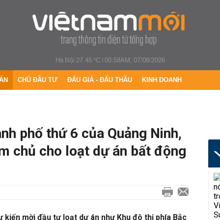
Hà Nội 27.45 °C
|
00:58AM, 07/08/2026
ÁN
CHỦ ĐẦU TƯ
ĐẤU GIÁ - ĐẤU THẦU
KINH DOANH
ành phố thứ 6 của Quảng Ninh,
m chủ cho loạt dự án bất động
ự kiến mời đầu tư loạt dự án như Khu đô thị phía Bắc