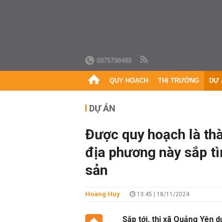
0975798489
QUY HOẠCH
THỊ TRƯỜNG
DỰ 
DỰ ÁN
Được quy hoạch là th
địa phương này sắp tì
sản
Hoàng Huy
13:45 | 18/11/2024
Sắp tới, thị xã Quảng Yên d