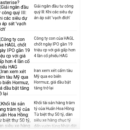
Giải ngân đầu tư công
quý III: Khi các siêu dự
án áp sát 'vạch đích'
Công ty con của HAGL
chốt ngày IPO gần 19
triệu cp với giá gấp hơn
4 lần cổ phiếu HAG
Iran xem xét cấm tàu
Mỹ qua eo biển
Hormuz, giá dầu bật
tăng trở lại
Khối tài sản hàng trăm
tỷ của Huấn Hoa Hồng:
Từ biệt thự 50 tỷ, dàn
siêu xe hàng chục tỷ
đến vườn tùng Nhật đắt