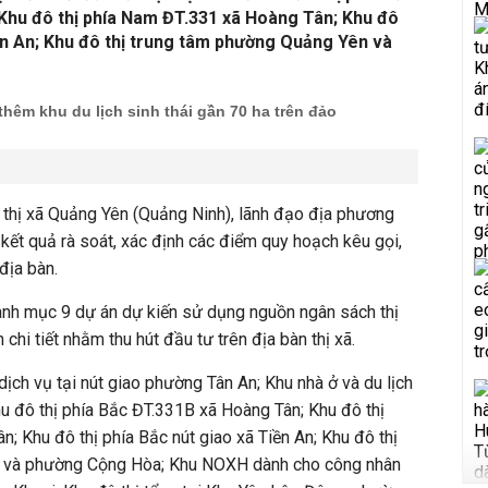
 Khu đô thị phía Nam ĐT.331 xã Hoàng Tân; Khu đô
iền An; Khu đô thị trung tâm phường Quảng Yên và
hêm khu du lịch sinh thái gần 70 ha trên đảo
.
 thị xã Quảng Yên (Quảng Ninh), lãnh đạo địa phương
kết quả rà soát, xác định các điểm quy hoạch kêu gọi,
địa bàn.
anh mục 9 dự án dự kiến sử dụng nguồn ngân sách thị
 chi tiết nhằm thu hút đầu tư trên địa bàn thị xã.
ịch vụ tại nút giao phường Tân An; Khu nhà ở và du lịch
hu đô thị phía Bắc ĐT.331B xã Hoàng Tân; Khu đô thị
; Khu đô thị phía Bắc nút giao xã Tiền An; Khu đô thị
 và phường Cộng Hòa; Khu NOXH dành cho công nhân