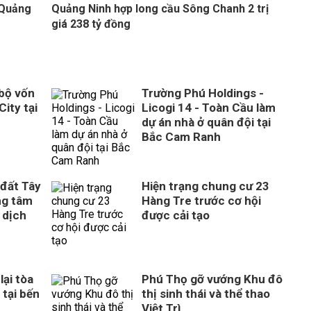
 Quảng
Quảng Ninh hợp long cầu Sông Chanh 2 trị
giá 238 tỷ đồng
 bộ vốn
Trường Phú Holdings -
City tại
Licogi 14 - Toàn Cầu làm
dự án nhà ở quân đội tại
Bắc Cam Ranh
 đất Tây
Hiện trạng chung cư 23
ng tâm
Hàng Tre trước cơ hội
 dịch
được cải tạo
ại tòa
Phú Thọ gỡ vướng Khu đô
 tại bến
thị sinh thái và thể thao
Việt Trì