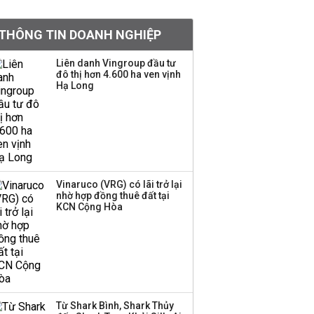
đỏ
THÔNG TIN DOANH NGHIỆP
Chứng khoán Mỹ đồng
loạt giảm điểm khi giá
Liên danh Vingroup đầu tư
dầu quay đầu tăng
đô thị hơn 4.600 ha ven vịnh
Hạ Long
Sản lượng thép Mỹ
phục hồi nhờ thuế quan
Vinaruco (VRG) có lãi trở lại
Hơn 227.000 tài khoản
nhờ hợp đồng thuê đất tại
KCN Cộng Hòa
gia nhập thị trường
chứng khoán trong
tháng 7 biến động
Tổng Bí thư, Chủ tịch
nước: Làm rõ trách
nhiệm khi dự án chậm
Từ Shark Bình, Shark Thủy
tiến độ, đội vốn