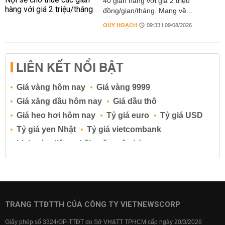
40 gian hàng với giá 2 triệu
đồng/gian/tháng. Mang về...
QUY HOẠCH
09:33 | 09/08/2026
LIÊN KẾT NỔI BẬT
Giá vàng hôm nay
Giá vàng 9999
Giá xăng dầu hôm nay
Giá dầu thô
Giá heo hơi hôm nay
Tỷ giá euro
Tỷ giá USD
Tỷ giá yen Nhật
Tỷ giá vietcombank
Lịch cúp điện
Lãi suất ngân hàng
Lãi suất tiết kiệm
Lãi suất tiền gửi
Lãi suất ngân hàng Agribank
Lãi suất ngân hàng Sacombank
Lãi suất ngân hàng BIDV
TRANG TTĐTTH CỦA CÔNG TY VIETNEWSCORP
Lãi suất ngân hàng Vietinbank
Giấy phép số 3324/GP-TTĐT do Sở VH&TT TPHCM cấp ngày 20/3/2026