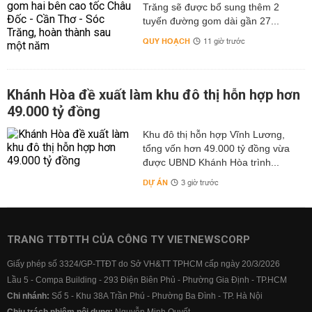
Trăng sẽ được bổ sung thêm 2
tuyến đường gom dài gần 27...
QUY HOẠCH
11 giờ trước
Khánh Hòa đề xuất làm khu đô thị hỗn hợp hơn
49.000 tỷ đồng
Khu đô thị hỗn hợp Vĩnh Lương,
tổng vốn hơn 49.000 tỷ đồng vừa
được UBND Khánh Hòa trình...
DỰ ÁN
3 giờ trước
TRANG TTĐTTH CỦA CÔNG TY VIETNEWSCORP
Giấy phép số 3324/GP-TTĐT do Sở VH&TT TPHCM cấp ngày 20/3/2026
Lầu 5 - Compa Building - 293 Điện Biên Phủ - Phường Gia Định - TP.HCM
Chi nhánh:
Số 5 - Khu 38A Trần Phú - Phường Ba Đình - TP. Hà Nội