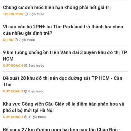
Chung cư đến mốc niên hạn không phải hết giá trị
THỊ TRƯỜNG
7 giờ trước
Vì sao căn hộ 2PN+ tại The Parkland trở thành lựa chọn
của nhiều gia đình trẻ?
DỰ ÁN
7 giờ trước
9 km tường chống ồn trên Vành đai 3 xuyên khu đô thị TP
HCM
QUY HOẠCH
8 giờ trước
Đề xuất 28 khu đô thị nén dọc đường sắt TP HCM - Cần
Thơ
QUY HOẠCH
8 giờ trước
Khu vực Công viên Cầu Giấy sẽ là điểm bắn pháo hoa và
phố đi bộ mới tại Hà Nội
QUY HOẠCH
11 giờ trước
Bổ sung 27 km đường gom hai bên cao tốc Châu Đốc -