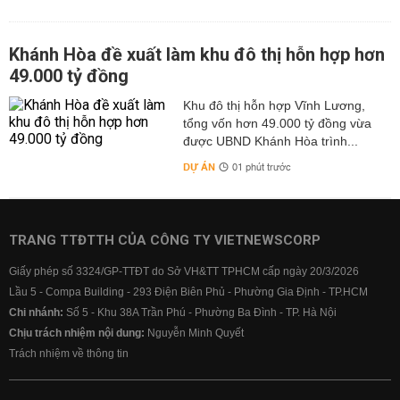
Khánh Hòa đề xuất làm khu đô thị hỗn hợp hơn
49.000 tỷ đồng
Khu đô thị hỗn hợp Vĩnh Lương,
tổng vốn hơn 49.000 tỷ đồng vừa
được UBND Khánh Hòa trình...
DỰ ÁN
01 phút trước
TRANG TTĐTTH CỦA CÔNG TY VIETNEWSCORP
Giấy phép số 3324/GP-TTĐT do Sở VH&TT TPHCM cấp ngày 20/3/2026
Lầu 5 - Compa Building - 293 Điện Biên Phủ - Phường Gia Định - TP.HCM
Chi nhánh:
Số 5 - Khu 38A Trần Phú - Phường Ba Đình - TP. Hà Nội
Chịu trách nhiệm nội dung:
Nguyễn Minh Quyết
Trách nhiệm về thông tin