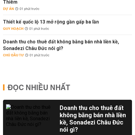
Thiêm
DỰ ÁN
01 phút trước
Thiết kế quốc lộ 13 mở rộng gần gấp ba lần
QUY HOẠCH
01 phút trước
Doanh thu cho thuê đất không bằng bán nhà liền kề,
Sonadezi Châu Đức nói gì?
CHỦ ĐẦU TƯ
01 phút trước
ĐỌC NHIỀU NHẤT
Doanh thu cho thuê đất
không bằng bán nhà liền
kề, Sonadezi Châu Đức
nói gì?