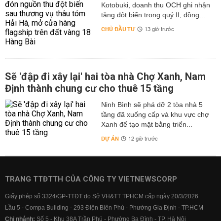
Kotobuki, doanh thu OCH ghi nhận
tăng đột biến trong quý II, đồng...
CHỦ ĐẦU TƯ
13 giờ trước
Sẽ 'đập đi xây lại' hai tòa nhà Chợ Xanh, Nam
Định thành chung cư cho thuê 15 tầng
Ninh Bình sẽ phá dỡ 2 tòa nhà 5
tầng đã xuống cấp và khu vực chợ
Xanh để tạo mặt bằng triển...
DỰ ÁN
12 giờ trước
TRANG TTĐTTH CỦA CÔNG TY VIETNEWSCORP
Giấy phép số 3324/GP-TTĐT do Sở VH&TT TPHCM cấp ngày 20/3/2026
Lầu 5 - Compa Building - 293 Điện Biên Phủ - Phường Gia Định - TP.HCM
Chi nhánh:
Số 5 - Khu 38A Trần Phú - Phường Ba Đình - TP. Hà Nội