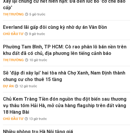
Xây lại chung cư hết niên hạn: Đã đến lúc bỏ 'cơ chế bao
cấp'
THỊ TRƯỜNG
5 giờ trước
Everland lãi gấp đôi cùng kỳ nhờ dự án Vân Đồn
CHỦ ĐẦU TƯ
9 giờ trước
Phường Tam Bình, TP HCM: Cò rao phân lô bán nền trên
khu đất đã có chủ, địa phương lên tiếng cảnh báo
THỊ TRƯỜNG
10 giờ trước
Sẽ 'đập đi xây lại' hai tòa nhà Chợ Xanh, Nam Định thành
chung cư cho thuê 15 tầng
DỰ ÁN
12 giờ trước
Chủ Kem Tràng Tiền đón nguồn thu đột biến sau thương
vụ thâu tóm Hải Hà, mở cửa hàng flagship trên đất vàng
18 Hàng Bài
CHỦ ĐẦU TƯ
13 giờ trước
Nhiều phòng trọ Hà Nội tăng giá