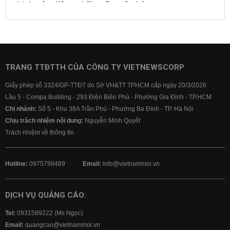
Lịch cúp điện
Lãi suất ngân hàng
Lãi suất tiết kiệm
Lãi suất tiền gửi
Lãi suất ngân hàng Agribank
Lãi suất ngân hàng Sacombank
Lãi suất ngân hàng BIDV
TRANG TTĐTTH CỦA CÔNG TY VIETNEWSCORP
Lãi suất ngân hàng Vietinbank
Giấy phép số 3324/GP-TTĐT do Sở VH&TT TPHCM cấp ngày 20/3/2026
Lãi suất ngân hàng Vietcombank
Lầu 5 - Compa Building - 293 Điện Biên Phủ - Phường Gia Định - TP.HCM
Chi nhánh:
Số 5 - Khu 38A Trần Phú - Phường Ba Đình - TP. Hà Nội
Chịu trách nhiệm nội dung:
Nguyễn Minh Quyết
Trách nhiệm về thông tin
Hotline:
0975798489
Email:
info@vietnammoi.vn
DỊCH VỤ QUẢNG CÁO:
Tel:
0931589222 (Ms Ngọc)
Email:
quangcao@vietnammoi.vn