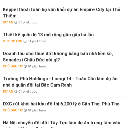
Keppel thoái toàn bộ vốn khỏi dự án Empire City tại Thủ
Thiêm
DỰ ÁN
01 phút trước
Thiết kế quốc lộ 13 mở rộng gần gấp ba lần
QUY HOẠCH
01 phút trước
Doanh thu cho thuê đất không bằng bán nhà liền kề,
Sonadezi Châu Đức nói gì?
CHỦ ĐẦU TƯ
01 phút trước
Trường Phú Holdings - Licogi 14 - Toàn Cầu làm dự án
nhà ở quân đội tại Bắc Cam Ranh
DỰ ÁN
01 phút trước
DXG rút khỏi hai khu đô thị 6.200 tỷ ở Cần Thơ, Phú Thọ
CHỦ ĐẦU TƯ
01 phút trước
Hà Nội chuyển đổi đất Tây Tựu làm dự án trung tâm văn