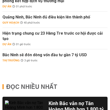
phòng kết hợp dịch vụ thương mại
DỰ ÁN
01 phút trước
Quảng Ninh, Bắc Ninh đủ điều kiện lên thành phố
QUY HOẠCH
40 phút trước
Hiện trạng chung cư 23 Hàng Tre trước cơ hội được cải
tạo
DỰ ÁN
01 giờ trước
Bắc Ninh sẽ đón dòng vốn đầu tư gần 7 tỷ USD
THỊ TRƯỜNG
3 giờ trước
ĐỌC NHIỀU NHẤT
Kinh Bắc vẫn nợ Tân
Hoàng Minh hơn 1.800 tỷ