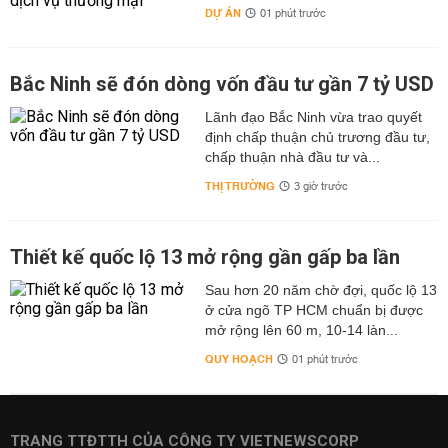
DỰ ÁN
01 phút trước
Bắc Ninh sẽ đón dòng vốn đầu tư gần 7 tỷ USD
Lãnh đạo Bắc Ninh vừa trao quyết
định chấp thuận chủ trương đầu tư,
chấp thuận nhà đầu tư và...
THỊ TRƯỜNG
3 giờ trước
Thiết kế quốc lộ 13 mở rộng gần gấp ba lần
Sau hơn 20 năm chờ đợi, quốc lộ 13
ở cửa ngõ TP HCM chuẩn bị được
mở rộng lên 60 m, 10-14 làn...
QUY HOẠCH
01 phút trước
TRANG TTĐTTH CỦA CÔNG TY VIETNEWSCORP