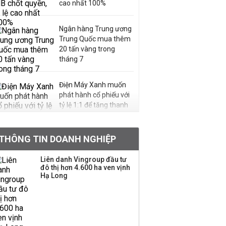
cao nhất 100%
Ngân hàng Trung ương
Trung Quốc mua thêm
20 tấn vàng trong
tháng 7
Điện Máy Xanh muốn
phát hành cổ phiếu với
tỷ lệ 1:1 để tăng thanh
khoản
THÔNG TIN DOANH NGHIỆP
Sau nhịp điều chỉnh
mạnh, CTCK nhìn thấy
Liên danh Vingroup đầu tư
cơ hội ở nhóm cổ phiếu
đô thị hơn 4.600 ha ven vịnh
nào?
Hạ Long
Một thương hiệu thời
trang Việt đóng cửa
sau 5 năm hoạt động,