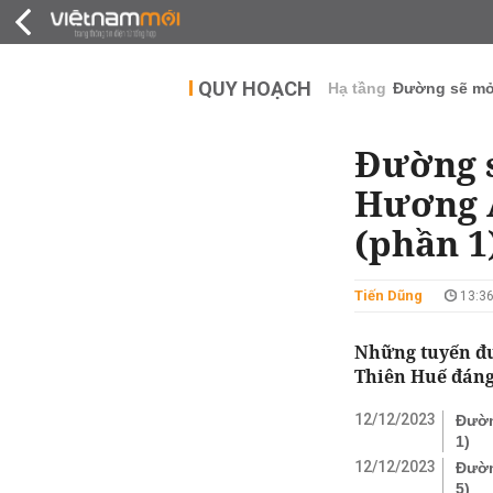
QUY HOẠCH
THỊ TRƯỜNG
DỰ Á
QUY HOẠCH
Hạ tầng
Đường sẽ m
Đường 
Hương A
(phần 1
Tiến Dũng
13:36
Những tuyến đư
Thiên Huế đáng
12/12/2023
Đườn
1)
12/12/2023
Đườn
5)