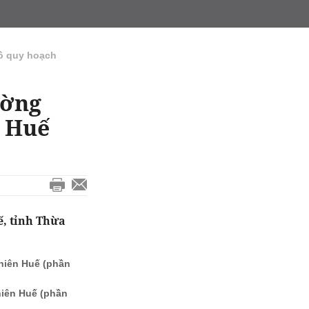
ồ quy hoạch
ường
n Huế
, tỉnh Thừa
hiên Huế (phần
hiên Huế (phần