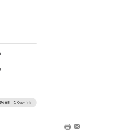
a
a
 Doanh
Copy link