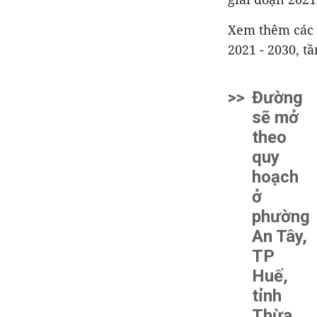
Xem thêm các t
2021 - 2030, 
>>
Đường
sẽ mở
theo
quy
hoạch
ở
phường
An Tây,
TP
Huế,
tỉnh
Thừa