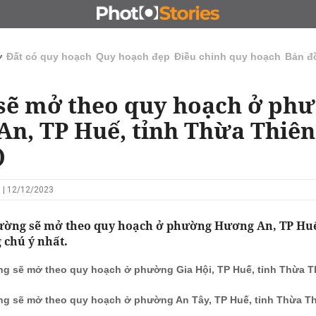
N
CHỦ ĐẦU TƯ
ĐẤU GIÁ - ĐẤU THẦU
KINH DOANH
ở
Đất có quy hoạch
Quy hoạch đẹp
Điều chỉnh quy hoạch
Bản đ
sẽ mở theo quy hoạch ở ph
n, TP Huế, tỉnh Thừa Thiê
)
 | 12/12/2023
ờng sẽ mở theo quy hoạch ở phường Hương An, TP Huế
 chú ý nhất.
g sẽ mở theo quy hoạch ở phường Gia Hội, TP Huế, tỉnh Thừa T
g sẽ mở theo quy hoạch ở phường An Tây, TP Huế, tỉnh Thừa T