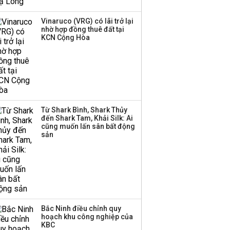
thanh lý toàn bộ cửa
hàng
Vinaruco (VRG) có lãi trở lại
nhờ hợp đồng thuê đất tại
TOP 10 ngân hàng lãi
KCN Cộng Hòa
lớn nhất từ kinh doanh
ngoại hối nửa đầu năm
2026: Vietcombank
quán quân, ACB dẫn
đầu nhóm tư nhân
Từ Shark Bình, Shark Thủy
Công ty 100 tỷ của
đến Shark Tam, Khải Silk: Ai
Huấn Hoa Hồng bỗng
cũng muốn lấn sân bất động
dưng ‘biến mất’, một
sản
công ty khác đã giải thể
Bắc Ninh điều chỉnh quy
hoạch khu công nghiệp của
KBC