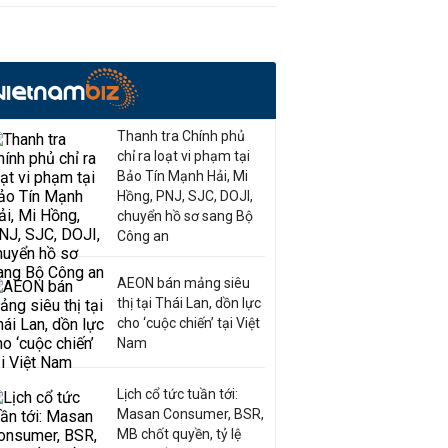
Thanh tra Chính phủ
chỉ ra loạt vi phạm tại
Bảo Tín Mạnh Hải, Mi
Hồng, PNJ, SJC, DOJI,
chuyển hồ sơ sang Bộ
Công an
AEON bán mảng siêu
thị tại Thái Lan, dồn lực
cho ‘cuộc chiến’ tại Việt
Nam
Lịch cổ tức tuần tới:
Masan Consumer, BSR,
MB chốt quyền, tỷ lệ