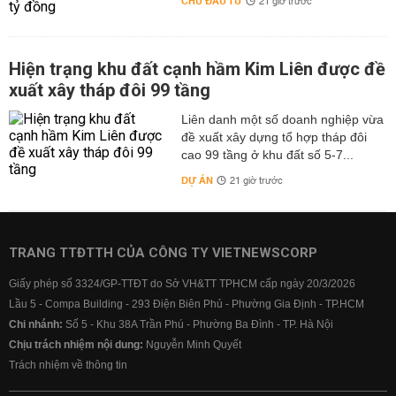
CHỦ ĐẦU TƯ
21 giờ trước
Hiện trạng khu đất cạnh hầm Kim Liên được đề
xuất xây tháp đôi 99 tầng
Liên danh một số doanh nghiệp vừa
đề xuất xây dựng tổ hợp tháp đôi
cao 99 tầng ở khu đất số 5-7...
DỰ ÁN
21 giờ trước
TRANG TTĐTTH CỦA CÔNG TY VIETNEWSCORP
Giấy phép số 3324/GP-TTĐT do Sở VH&TT TPHCM cấp ngày 20/3/2026
Lầu 5 - Compa Building - 293 Điện Biên Phủ - Phường Gia Định - TP.HCM
Chi nhánh:
Số 5 - Khu 38A Trần Phú - Phường Ba Đình - TP. Hà Nội
Chịu trách nhiệm nội dung:
Nguyễn Minh Quyết
Trách nhiệm về thông tin