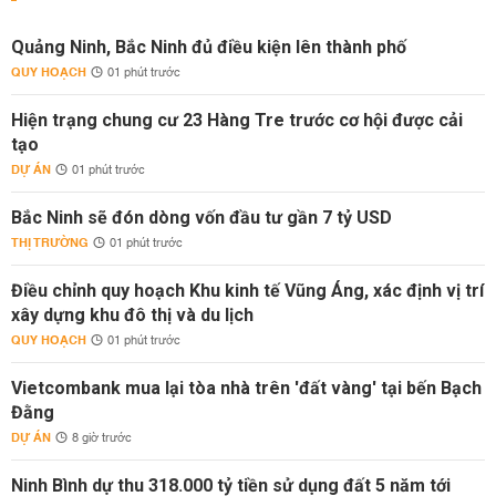
Quảng Ninh, Bắc Ninh đủ điều kiện lên thành phố
QUY HOẠCH
01 phút trước
Hiện trạng chung cư 23 Hàng Tre trước cơ hội được cải
tạo
DỰ ÁN
01 phút trước
Bắc Ninh sẽ đón dòng vốn đầu tư gần 7 tỷ USD
THỊ TRƯỜNG
01 phút trước
Điều chỉnh quy hoạch Khu kinh tế Vũng Áng, xác định vị trí
xây dựng khu đô thị và du lịch
QUY HOẠCH
01 phút trước
Vietcombank mua lại tòa nhà trên 'đất vàng' tại bến Bạch
Đằng
DỰ ÁN
8 giờ trước
Ninh Bình dự thu 318.000 tỷ tiền sử dụng đất 5 năm tới