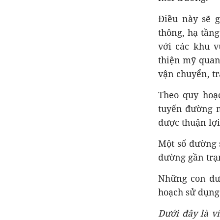
Điều này sẽ 
thông, hạ tầng
với các khu v
thiện mỹ quan 
vận chuyển, t
Theo quy hoạc
tuyến đường m
được thuận lợ
Một số đường 
đường gần trạ
Những con đườ
hoạch sử dụng
Dưới đây là v