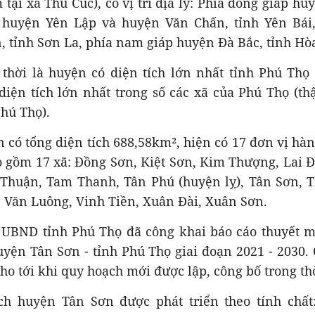
tại xã Thu Cúc), có vị trí địa lý: Phía đông giáp h
 huyện Yên Lập và huyện Văn Chấn, tỉnh Yên Bái,
 tỉnh Sơn La, phía nam giáp huyện Đà Bắc, tỉnh Hò
thời là huyện có diện tích lớn nhất tỉnh Phú Thọ
diện tích lớn nhất trong số các xã của Phú Thọ (t
Phú Thọ).
có tổng diện tích 688,58km², hiện có 17 đơn vị hà
o gồm 17 xã: Đồng Sơn, Kiệt Sơn, Kim Thượng, Lai 
Thuận, Tam Thanh, Tân Phú (huyện lỵ), Tân Sơn, T
, Văn Luông, Vinh Tiền, Xuân Đài, Xuân Sơn.
 UBND tỉnh Phú Thọ đã công khai báo cáo thuyết 
uyện Tân Sơn - tỉnh Phú Thọ giai đoạn 2021 - 2030.
cho tới khi quy hoạch mới được lập, công bố trong thờ
h huyện Tân Sơn được phát triển theo tính chất