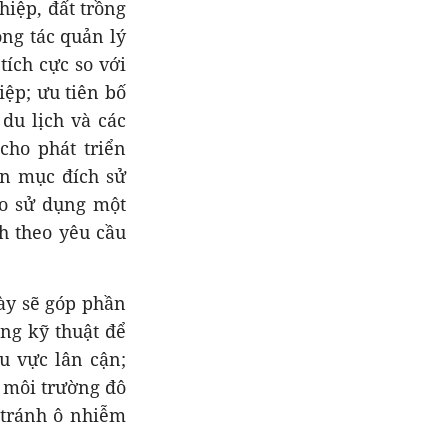
iệp, đất trồng
ông tác quản lý
tích cực so với
iệp; ưu tiên bố
 du lịch và các
cho phát triển
yển mục đích sử
ào sử dụng một
h theo yêu cầu
này sẽ góp phần
ng kỹ thuật để
u vực lân cận;
 môi trường đô
, tránh ô nhiễm