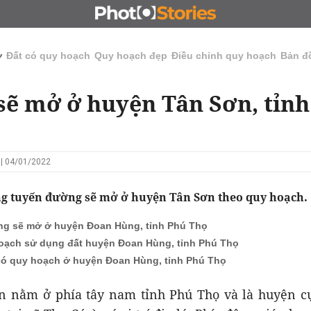
N
CHỦ ĐẦU TƯ
ĐẤU GIÁ - ĐẤU THẦU
KINH DOANH
ở
Đất có quy hoạch
Quy hoạch đẹp
Điều chỉnh quy hoạch
Bản đ
ẽ mở ở huyện Tân Sơn, tỉnh
 | 04/01/2022
 tuyến đường sẽ mở ở huyện Tân Sơn theo quy hoạch.
g sẽ mở ở huyện Đoan Hùng, tỉnh Phú Thọ
oạch sử dụng đất huyện Đoan Hùng, tỉnh Phú Thọ
có quy hoạch ở huyện Đoan Hùng, tỉnh Phú Thọ
 nằm ở phía tây nam tỉnh Phú Thọ và là huyện cự