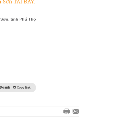
n Sơn TẠI ĐÂY.
 Doanh
Copy link