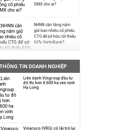
DMX cho ai?
NHNN cần tăng nắm
giữ bao nhiêu cổ phiếu
CTG để sở hữu tối thiểu
65% VietinBank?
VNPT nắm giữ hơn
62.000 tỷ đồng tiền
THÔNG TIN DOANH NGHIỆP
mặt, ngang ngửa MWG
Liên danh Vingroup đầu tư
đô thị hơn 4.600 ha ven vịnh
Hạ Long
Chuyên gia Phạm Xuân
Hoè chỉ ra 6 nguyên
nhân khiến dòng vốn
trong nền kinh tế còn
'tắc nghẽn'
Đề xuất miễn 30% thuế
Vinaruco (VRG) có lãi trở lại