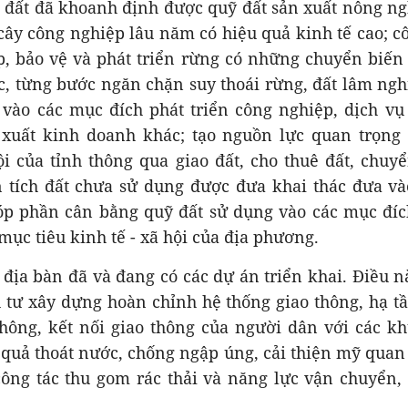
 đất đã khoanh định được quỹ đất sản xuất nông ngh
 cây công nghiệp lâu năm có hiệu quả kinh tế cao; c
, bảo vệ và phát triển rừng có những chuyển biến 
c, từng bước ngăn chặn suy thoái rừng, đất lâm ngh
 vào các mục đích phát triển công nghiệp, dịch vụ
xuất kinh doanh khác; tạo nguồn lực quan trọng 
ội của tỉnh thông qua giao đất, cho thuê đất, chu
n tích đất chưa sử dụng được đưa khai thác đưa v
góp phần cân bằng quỹ đất sử dụng vào các mục đíc
 mục tiêu kinh tế - xã hội của địa phương.
 địa bàn đã và đang có các dự án triển khai. Điều 
 tư xây dựng hoàn chỉnh hệ thống giao thông, hạ tầ
thông, kết nối giao thông của người dân với các kh
 quả thoát nước, chống ngập úng, cải thiện mỹ quan
 công tác thu gom rác thải và năng lực vận chuyển