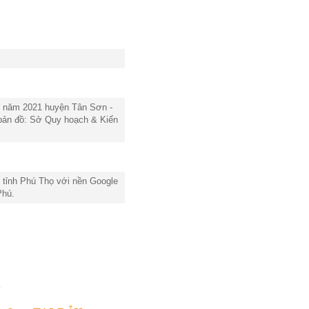
t năm 2021 huyện Tân Sơn -
 bản đồ: Sở Quy hoạch & Kiến
 tỉnh Phú Thọ với nền Google
Phú.
.