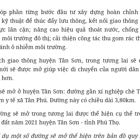
góp phần từng bước đầu tư xây dựng hoàn chỉnh 
 kỹ thuật để thúc đẩy lưu thông, kết nối giao thôn
ực lân cận; nâng cao hiệu quả thoát nước, chống
môi trường đô thị; cải thiện công tác thu gom rác t
ránh ô nhiễm môi trường.
h giao thông huyện Tân Sơn, trong tương lai sẽ
ới sẽ được mở giúp việc di chuyển của người dân
i hơn.
sẽ mở ở huyện Tân Sơn: đường gần xí nghiệp chè T
m y tế xã Tân Phú. Đường này có chiều dài 3,80km.
ng sẽ mở trong tương lai được thể hiện cụ thể t
 đất năm 2021 huyện Tân Sơn - tỉnh Phú Thọ.
í dụ một số đường sẽ mở thể hiện trên bản đồ quy