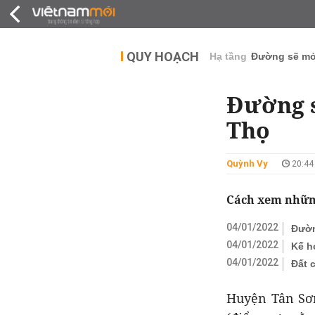
QUY HOẠCH
THỊ TRƯỜNG
DỰ Á
QUY HOẠCH
Hạ tầng
Đường sẽ m
Đường s
Thọ
Quỳnh Vy
20:44
Cách xem những
04/01/2022
Đườn
04/01/2022
Kế h
04/01/2022
Đất 
Huyện Tân Sơn