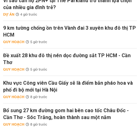
Vì sao căn hộ 2PN+ tại The Parkland trở thành lựa chọn
của nhiều gia đình trẻ?
DỰ ÁN
4 giờ trước
9 km tường chống ồn trên Vành đai 3 xuyên khu đô thị TP
HCM
QUY HOẠCH
5 giờ trước
Đề xuất 28 khu đô thị nén dọc đường sắt TP HCM - Cần
Thơ
QUY HOẠCH
5 giờ trước
Khu vực Công viên Cầu Giấy sẽ là điểm bắn pháo hoa và
phố đi bộ mới tại Hà Nội
QUY HOẠCH
8 giờ trước
Bổ sung 27 km đường gom hai bên cao tốc Châu Đốc -
Cần Thơ - Sóc Trăng, hoàn thành sau một năm
QUY HOẠCH
8 giờ trước