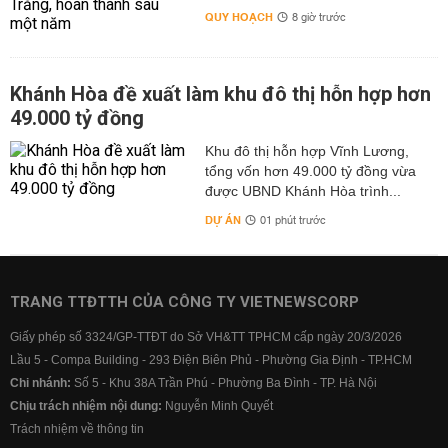
QUY HOẠCH
8 giờ trước
Khánh Hòa đề xuất làm khu đô thị hỗn hợp hơn
49.000 tỷ đồng
Khu đô thị hỗn hợp Vĩnh Lương,
tổng vốn hơn 49.000 tỷ đồng vừa
được UBND Khánh Hòa trình...
DỰ ÁN
01 phút trước
TRANG TTĐTTH CỦA CÔNG TY VIETNEWSCORP
Giấy phép số 3324/GP-TTĐT do Sở VH&TT TPHCM cấp ngày 20/3/2026
Lầu 5 - Compa Building - 293 Điện Biên Phủ - Phường Gia Định - TP.HCM
Chi nhánh:
Số 5 - Khu 38A Trần Phú - Phường Ba Đình - TP. Hà Nội
Chịu trách nhiệm nội dung:
Nguyễn Minh Quyết
Trách nhiệm về thông tin