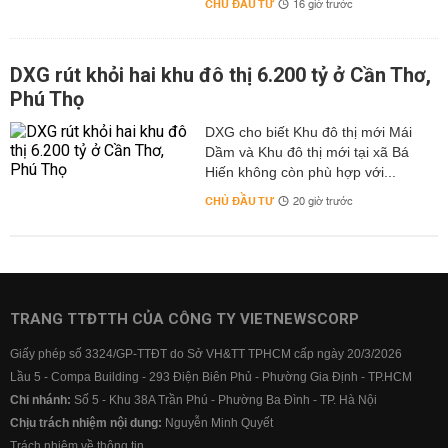
CHỦ ĐẦU TƯ
16 giờ trước
DXG rút khỏi hai khu đô thị 6.200 tỷ ở Cần Thơ,
Phú Thọ
DXG cho biết Khu đô thị mới Mái
Dầm và Khu đô thị mới tại xã Bá
Hiến không còn phù hợp với...
CHỦ ĐẦU TƯ
20 giờ trước
TRANG TTĐTTH CỦA CÔNG TY VIETNEWSCORP
Giấy phép số 3324/GP-TTĐT do Sở VH&TT TPHCM cấp ngày 20/3/2026
Lầu 5 - Compa Building - 293 Điện Biên Phủ - Phường Gia Định - TP.HCM
Chi nhánh:
Số 5 - Khu 38A Trần Phú - Phường Ba Đình - TP. Hà Nội
Chịu trách nhiệm nội dung:
Nguyễn Minh Quyết
Trách nhiệm về thông tin