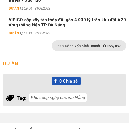
Bà Nà - Suối Mơ
DỰ ÁN
19:00 | 29/09/2022
VIPICO sắp xây tòa tháp đôi gần 4.000 tỷ trên khu đất A20
từng thắng kiện TP Đà Nẵng
DỰ ÁN
11:49 | 22/09/2022
Theo
Dòng Vốn Kinh Doanh
Copy link
DỰ ÁN
0
Chia sẻ
Khu công nghệ cao Đà Nẵng
Tag: