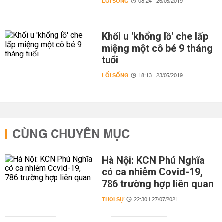
LỐI SỐNG
08:24 | 26/05/2019
Khối u 'khổng lồ' che lấp
miệng một cô bé 9 tháng
tuổi
LỐI SỐNG
18:13 | 23/05/2019
CÙNG CHUYÊN MỤC
Hà Nội: KCN Phú Nghĩa
có ca nhiễm Covid-19,
786 trường hợp liên quan
THỜI SỰ
22:30 | 27/07/2021