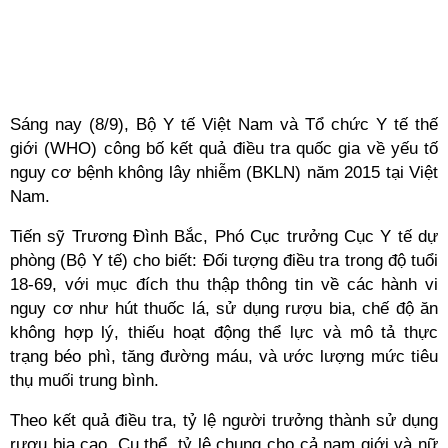
Sáng nay (8/9), Bộ Y tế Việt Nam và Tổ chức Y tế thế
giới (WHO) công bố kết quả điều tra quốc gia về yếu tố
nguy cơ bệnh không lây nhiễm (BKLN) năm 2015 tại Việt
Nam.
Tiến sỹ Trương Đình Bắc, Phó Cục trưởng Cục Y tế dự
phòng (Bộ Y tế) cho biết: Đối tượng điều tra trong độ tuổi
18-69, với mục đích thu thập thông tin về các hành vi
nguy cơ như hút thuốc lá, sử dụng rượu bia, chế độ ăn
không hợp lý, thiếu hoạt động thể lực và mô tả thực
trạng béo phì, tăng đường máu, và ước lượng mức tiêu
thụ muối trung bình.
Theo kết quả điều tra, tỷ lệ người trưởng thành sử dụng
rượu bia cao. Cụ thể, tỷ lệ chung cho cả nam giới và nữ