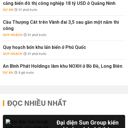
cảng biển đô thị công nghiệp 18 tỷ USD ở Quảng Ninh
DỰ ÁN
01 phút trước
Cầu Thượng Cát trên Vành đai 3,5 sau gần một năm thi
công
QUY HOẠCH
01 phút trước
Quy hoạch bốn khu lấn biển ở Phú Quốc
QUY HOẠCH
01 phút trước
An Bình Phát Holdings làm khu NOXH ở Bồ Đề, Long Biên
DỰ ÁN
9 giờ trước
ĐỌC NHIỀU NHẤT
Đại diện Sun Group kiến