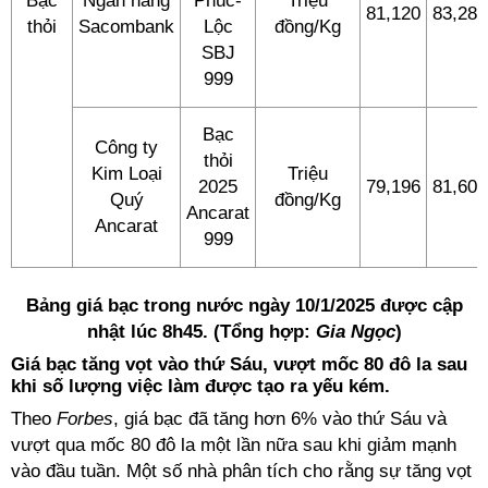
Bạc
Ngân hàng
Phúc-
Triệu
81,120
83,280
thỏi
Sacombank
Lộc
đồng/Kg
SBJ
999
Bạc
Công ty
thỏi
Kim Loại
Triệu
2025
79,196
81,606
Quý
đồng/Kg
Ancarat
Ancarat
999
Bảng giá bạc trong nước ngày 10/1/2025 được cập
nhật lúc 8h45. (Tổng hợp:
Gia Ngọc
)
Giá bạc tăng vọt vào thứ Sáu, vượt mốc 80 đô la sau
khi số lượng việc làm được tạo ra yếu kém.
Theo
Forbes
, giá bạc đã tăng hơn 6% vào thứ Sáu và
vượt qua mốc 80 đô la một lần nữa sau khi giảm mạnh
vào đầu tuần. Một số nhà phân tích cho rằng sự tăng vọt