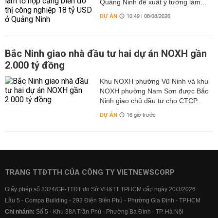
Quảng Ninh đề xuất ý tưởng làm...
DỰ ÁN
10:49 | 08/08/2026
Bắc Ninh giao nhà đầu tư hai dự án NOXH gần
2.000 tỷ đồng
Khu NOXH phường Vũ Ninh và khu
NOXH phường Nam Sơn được Bắc
Ninh giao chủ đầu tư cho CTCP...
DỰ ÁN
16 giờ trước
TRANG TTĐTTH CỦA CÔNG TY VIETNEWSCORP
Giấy phép số 3324/GP-TTĐT do Sở VH&TT TPHCM cấp ngày 20/3/2026
Lầu 5 - Compa Building - 293 Điện Biên Phủ - Phường Gia Định - TP.HCM
Chi nhánh:
Số 5 - Khu 38A Trần Phú - Phường Ba Đình - TP. Hà Nội