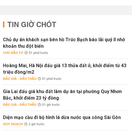
TIN GIỜ CHÓT
Chủ dự án khách sạn bên hồ Trúc Bạch báo lãi quý II nhờ
khoản thu đột biến
CHỦ ĐẦU TƯ
01 phút trước
Hoàng Mai, Hà Nội đấu giá 13 thửa đất ở, khởi điểm từ 43
triệu đồng/m2
ĐẤU GIÁ - ĐẤU THẦU
01 phút trước
Gia Lai đấu giá khu đất làm dự án tại phường Quy Nhơn
Bắc, khởi điểm 23 tỷ đồng
ĐẤU GIÁ - ĐẤU THẦU
01 giờ trước
Diện mạo cầu đi bộ hình lá dừa nước qua sông Sài Gòn
QUY HOẠCH
2 giờ trước