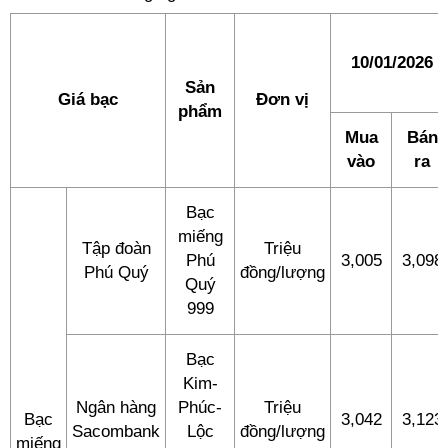
10/01/2026
Sản
Giá bạc
Đơn vị
phẩm
Mua
Bán
vào
ra
Bạc
miếng
Tập đoàn
Triệu
Phú
3,005
3,098
Phú Quý
đồng/lượng
Quý
999
Bạc
Kim-
Ngân hàng
Phúc-
Triệu
Bạc
3,042
3,123
Sacombank
Lộc
đồng/lượng
miếng