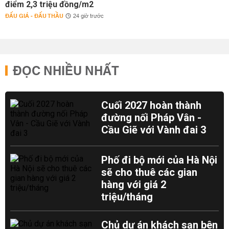
điểm 2,3 triệu đồng/m2
ĐẤU GIÁ - ĐẤU THẦU
24 giờ trước
ĐỌC NHIỀU NHẤT
Cuối 2027 hoàn thành
đường nối Pháp Vân -
Cầu Giẽ với Vành đai 3
Phố đi bộ mới của Hà Nội
sẽ cho thuê các gian
hàng với giá 2
triệu/tháng
Chủ dự án khách sạn bên