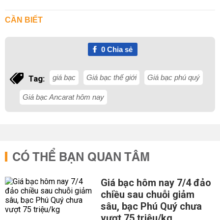
CẦN BIẾT
0
Chia sẻ
giá bạc
Giá bạc thế giới
Giá bạc phú quý
Tag:
Giá bạc Ancarat hôm nay
CÓ THỂ BẠN QUAN TÂM
Giá bạc hôm nay 7/4 đảo
chiều sau chuỗi giảm
sâu, bạc Phú Quý chưa
vượt 75 triệu/kg