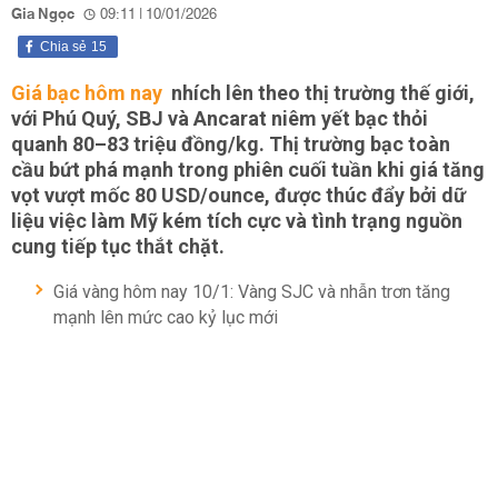
Gia Ngọc
09:11 | 10/01/2026
Chia sẻ
15
Giá bạc hôm nay
nhích lên theo thị trường thế giới,
với Phú Quý, SBJ và Ancarat niêm yết bạc thỏi
quanh 80–83 triệu đồng/kg. Thị trường bạc toàn
cầu bứt phá mạnh trong phiên cuối tuần khi giá tăng
vọt vượt mốc 80 USD/ounce, được thúc đẩy bởi dữ
liệu việc làm Mỹ kém tích cực và tình trạng nguồn
cung tiếp tục thắt chặt.
Giá vàng hôm nay 10/1: Vàng SJC và nhẫn trơn tăng
mạnh lên mức cao kỷ lục mới