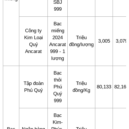
SBJ
999
Bạc
Công ty
miếng
Kim Loại
2024
Triệu
3,005
3,079
Quý
Ancarat
đồng/lượng
Ancarat
999 - 1
lượng
Bạc
thỏi
Tập đoàn
Triệu
Phú
80,133
82,163
Phú Quý
đồng/Kg
Quý
999
Bạc
Kim-