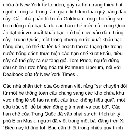
chứa ở New York từ London, gây ra tình trạng thiếu hụt
nguồn cung tại trung tâm giao dịch kim loại quý hàng đầu
này. Các nhà phân tích của Goldman cũng cho rằng sự
biến động của bạc là do các hạn chế mới mà Trung Quốc
áp đặt đối với xuất khẩu bạc, có hiệu lực vào đầu tháng
này. Trung Quốc, một trong những nước xuất khẩu bạc
hàng đầu, có thể đã lên kế hoạch tạo ra thặng dư trong
nước bằng cách thực hiện các hạn chế xuất khẩu, điều
này có thể gây ra sự tăng giá, Tom Price, người đứng
đầu chiến lược hàng hóa tại Panmure Liberum, nói với
Dealbook của tờ New York Times .
Các nhà phân tích của Goldman viết rằng “sự chuyển đổi
từ một hệ thống toàn cầu chung sang các kho chứa khu
vực riêng lẻ sẽ tạo ra một cấu trúc không hiệu quả”, một
cấu trúc sẽ “dễ bị biến động giá mạnh và cục bộ”. Các
hạn chế của Trung Quốc đã vấp phải sự chỉ trích từ tỷ
phú Elon Musk, người đã viết trong một bài đăng trên X:
“Điều này không tốt. Bạc cần thiết trong nhiều quy trình