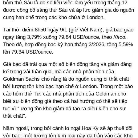
hôm thứ Sáu là do số liệu việc làm yếu trong tháng 12
được công bố sáng thứ Sáu và áp lực giảm giá do nguồn
cung hạn chế trong các kho chứa ở London.
Tại thời điểm 8h50 ngày 9/1 (giờ Việt Nam), giá bạc giao
ngay tăng 3,79% xuống 79,84 USD/ounce, theo
Kitco
.
Theo đó, hợp đồng bạc kỳ hạn tháng 3/2026, tăng 5,59%
lên 79,34 USD/ounce.
Giá bạc đã trải qua một số biến động tăng và giảm đáng
kể trong vài tuần qua, mà các nhà phân tích của
Goldman Sachs cho rằng là do nguồn cung bị thắt chặt
bởi lượng tồn kho bạc hạn chế ở London. Trong một báo
cáo hôm thứ Tư, các nhà phân tích của Goldman cho
biết sự biến động giá theo cả hai hướng có thể sẽ tiếp
tục vì “lượng tồn kho giảm đã tạo ra điều kiện cho sự
thắt chặt”.
Năm ngoái, trong bối cảnh lo ngại Hoa Kỳ sẽ áp thuế đối
với bạc, một lượng lớn kim loại này đã tràn vào các kho