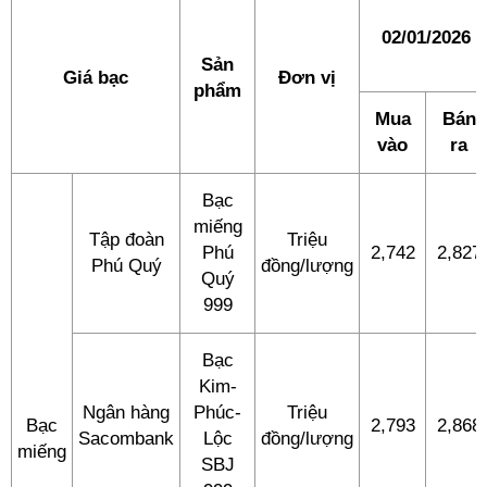
02/01/2026
Sản
Giá bạc
Đơn vị
phẩm
Mua
Bán
vào
ra
Bạc
miếng
Tập đoàn
Triệu
Phú
2,742
2,827
Phú Quý
đồng/lượng
Quý
999
Bạc
Kim-
Ngân hàng
Phúc-
Triệu
Bạc
2,793
2,868
Sacombank
Lộc
đồng/lượng
miếng
SBJ