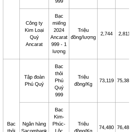
999
Bạc
Công ty
miếng
Kim Loại
2024
Triệu
2,744
2,811
Quý
Ancarat
đồng/lượng
Ancarat
999 - 1
lượng
Bạc
thỏi
Tập đoàn
Triệu
Phú
73,119
75,386
Phú Quý
đồng/Kg
Quý
999
Bạc
Kim-
Bạc
Ngân hàng
Phúc-
Triệu
74,480
76,480
thỏi
Sacombank
Lộc
đồng/Kg