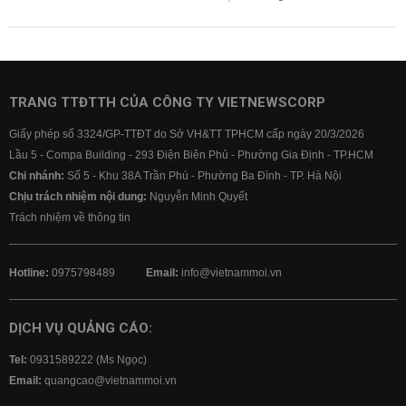
TRANG TTĐTTH CỦA CÔNG TY VIETNEWSCORP
Giấy phép số 3324/GP-TTĐT do Sở VH&TT TPHCM cấp ngày 20/3/2026
Lầu 5 - Compa Building - 293 Điện Biên Phủ - Phường Gia Định - TP.HCM
Chi nhánh:
Số 5 - Khu 38A Trần Phú - Phường Ba Đình - TP. Hà Nội
Chịu trách nhiệm nội dung:
Nguyễn Minh Quyết
Trách nhiệm về thông tin
Hotline:
0975798489
Email:
info@vietnammoi.vn
DỊCH VỤ QUẢNG CÁO:
Tel:
0931589222 (Ms Ngọc)
Email:
quangcao@vietnammoi.vn