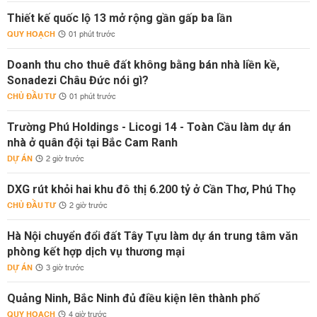
Thiết kế quốc lộ 13 mở rộng gần gấp ba lần
QUY HOẠCH
01 phút trước
Doanh thu cho thuê đất không bằng bán nhà liền kề,
Sonadezi Châu Đức nói gì?
CHỦ ĐẦU TƯ
01 phút trước
Trường Phú Holdings - Licogi 14 - Toàn Cầu làm dự án
nhà ở quân đội tại Bắc Cam Ranh
DỰ ÁN
2 giờ trước
DXG rút khỏi hai khu đô thị 6.200 tỷ ở Cần Thơ, Phú Thọ
CHỦ ĐẦU TƯ
2 giờ trước
Hà Nội chuyển đổi đất Tây Tựu làm dự án trung tâm văn
phòng kết hợp dịch vụ thương mại
DỰ ÁN
3 giờ trước
Quảng Ninh, Bắc Ninh đủ điều kiện lên thành phố
QUY HOẠCH
4 giờ trước