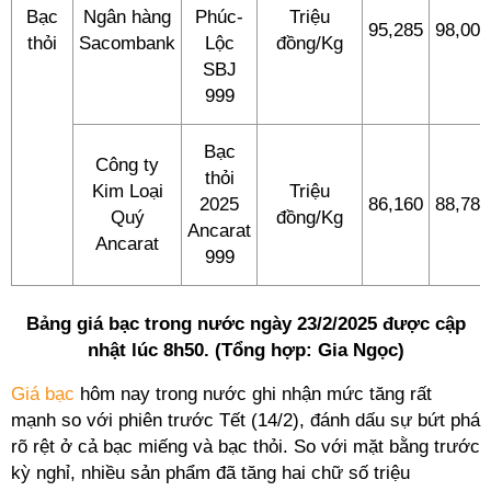
Bạc
Ngân hàng
Phúc-
Triệu
95,285
98,000
thỏi
Sacombank
Lộc
đồng/Kg
SBJ
999
Bạc
Công ty
thỏi
Kim Loại
Triệu
2025
86,160
88,780
Quý
đồng/Kg
Ancarat
Ancarat
999
Bảng giá bạc trong nước ngày 23/2/2025 được cập
nhật lúc 8h50. (Tổng hợp: Gia Ngọc)
Giá bạc
hôm nay trong nước ghi nhận mức tăng rất
mạnh so với phiên trước Tết (14/2), đánh dấu sự bứt phá
rõ rệt ở cả bạc miếng và bạc thỏi. So với mặt bằng trước
kỳ nghỉ, nhiều sản phẩm đã tăng hai chữ số triệu