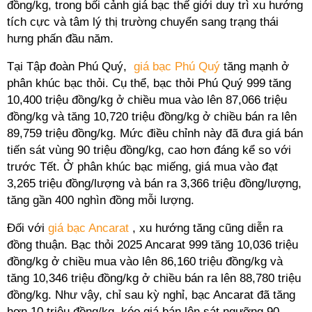
đồng/kg, trong bối cảnh giá bạc thế giới duy trì xu hướng
tích cực và tâm lý thị trường chuyển sang trạng thái
hưng phấn đầu năm.
Tại Tập đoàn Phú Quý,
giá bạc Phú Quý
tăng mạnh ở
phân khúc bạc thỏi. Cụ thể, bạc thỏi Phú Quý 999 tăng
10,400 triệu đồng/kg ở chiều mua vào lên 87,066 triệu
đồng/kg và tăng 10,720 triệu đồng/kg ở chiều bán ra lên
89,759 triệu đồng/kg. Mức điều chỉnh này đã đưa giá bán
tiến sát vùng 90 triệu đồng/kg, cao hơn đáng kể so với
trước Tết. Ở phân khúc bạc miếng, giá mua vào đạt
3,265 triệu đồng/lượng và bán ra 3,366 triệu đồng/lượng,
tăng gần 400 nghìn đồng mỗi lượng.
Đối với
giá bạc Ancarat
, xu hướng tăng cũng diễn ra
đồng thuận. Bạc thỏi 2025 Ancarat 999 tăng 10,036 triệu
đồng/kg ở chiều mua vào lên 86,160 triệu đồng/kg và
tăng 10,346 triệu đồng/kg ở chiều bán ra lên 88,780 triệu
đồng/kg. Như vậy, chỉ sau kỳ nghỉ, bạc Ancarat đã tăng
hơn 10 triệu đồng/kg, kéo giá bán lên sát ngưỡng 90