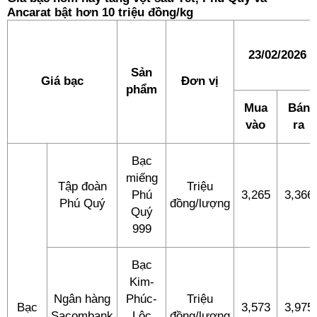
Ancarat bật hơn 10 triệu đồng/kg
23/02/2026
Sản
Giá bạc
Đơn vị
phẩm
Mua
Bán
vào
ra
Bạc
miếng
Tập đoàn
Triệu
Phú
3,265
3,366
Phú Quý
đồng/lượng
Quý
999
Bạc
Kim-
Ngân hàng
Phúc-
Triệu
Bạc
3,573
3,975
Sacombank
Lộc
đồng/lượng