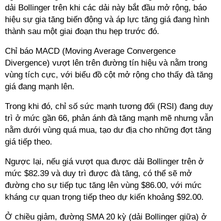
dải Bollinger trên khi các dải này bắt đầu mở rộng, báo
hiệu sự gia tăng biến động và áp lực tăng giá đang hình
thành sau một giai đoạn thu hẹp trước đó.
Chỉ báo MACD (Moving Average Convergence
Divergence) vượt lên trên đường tín hiệu và nằm trong
vùng tích cực, với biểu đồ cột mở rộng cho thấy đà tăng
giá đang mạnh lên.
Trong khi đó, chỉ số sức mạnh tương đối (RSI) đang duy
trì ở mức gần 66, phản ánh đà tăng mạnh mẽ nhưng vẫn
nằm dưới vùng quá mua, tạo dư địa cho những đợt tăng
giá tiếp theo.
Ngược lại, nếu giá vượt qua được dải Bollinger trên ở
mức $82.39 và duy trì được đà tăng, có thể sẽ mở
đường cho sự tiếp tục tăng lên vùng $86.00, với mức
kháng cự quan trọng tiếp theo dự kiến ​​khoảng $92.00.
Ở chiều giảm, đường SMA 20 kỳ (dải Bollinger giữa) ở