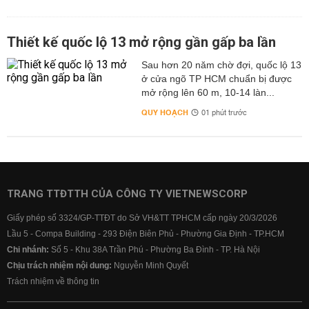
Thiết kế quốc lộ 13 mở rộng gần gấp ba lần
Sau hơn 20 năm chờ đợi, quốc lộ 13
ở cửa ngõ TP HCM chuẩn bị được
mở rộng lên 60 m, 10-14 làn...
QUY HOẠCH
01 phút trước
TRANG TTĐTTH CỦA CÔNG TY VIETNEWSCORP
Giấy phép số 3324/GP-TTĐT do Sở VH&TT TPHCM cấp ngày 20/3/2026
Lầu 5 - Compa Building - 293 Điện Biên Phủ - Phường Gia Định - TP.HCM
Chi nhánh:
Số 5 - Khu 38A Trần Phú - Phường Ba Đình - TP. Hà Nội
Chịu trách nhiệm nội dung:
Nguyễn Minh Quyết
Trách nhiệm về thông tin