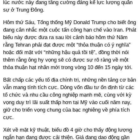
lúc nước này đang tăng cường đáng kể lực lượng quân
sự ở Trung Đông.
Hôm thứ Sáu, Tổng thống Mỹ Donald Trump cho biết ông
đang cân nhắc một cuộc tấn công hạn chế vào Iran. Phát
biểu này được đưa ra sau lời cảnh báo hôm thứ Năm
rằng Tehran phải đạt được một “thỏa thuận có ý nghĩa”
hoặc đối mặt với “những hậu quả tồi tệ”, đồng thời nói
thêm rằng ông hy vọng sẽ có được sự rõ ràng về một
thỏa thuận hạt nhân mới trong vòng 10 đến 15 ngày tới.
Bất chấp các yếu tố địa chính trị, những nền tảng cơ bản
vẫn mang tính tích cực. Dòng vốn đầu tư ổn định từ các
tổ chức và nhu cầu công nghiệp mạnh mẽ, cùng với kỳ
vọng duy trì lãi suất thấp hơn tại Mỹ vào cuối năm nay,
giữ cho triển vọng chung của bạc nghiêng về phía tích
cực.
Xét về mặt kỹ thuật, biểu đồ 4 giờ cho thấy động lượng
ngắn hạn đang được cải thiện. Giá đang dao động gần