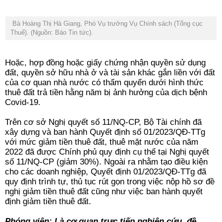
Bà Hoàng Thị Hà Giang, Phó Vụ trưởng Vụ Chính sách (Tổng cục
Thuế). (Nguồn: Báo Tin tức).
Hoặc, hợp đồng hoặc giấy chứng nhận quyền sử dụng
đất, quyền sở hữu nhà ở và tài sản khác gắn liền với đất
của cơ quan nhà nước có thẩm quyển dưới hình thức
thuê đất trả tiền hằng năm bị ảnh hưởng của dịch bệnh
Covid-19.
Trên cơ sở Nghị quyết số 11/NQ-CP, Bộ Tài chính đã
xây dựng và ban hành Quyết định số 01/2023/QĐ-TTg
với mức giảm tiền thuê đất, thuê mặt nước của năm
2022 đã được Chính phủ quy định cụ thể tại Nghị quyết
số 11/NQ-CP (giảm 30%). Ngoài ra nhằm tạo điều kiện
cho các doanh nghiệp, Quyết định 01/2023/QĐ-TTg đã
quy định trình tự, thủ tục rút gọn trong việc nộp hồ sơ đề
nghị giảm tiền thuê đất cũng như việc ban hành quyết
định giảm tiền thuê đất.
Phóng viên: Là cơ quan trực tiếp nghiên cứu, đề