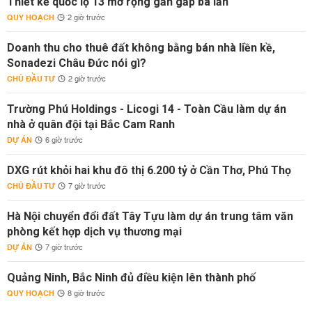
Thiết kế quốc lộ 13 mở rộng gần gấp ba lần
QUY HOẠCH
2 giờ trước
Doanh thu cho thuê đất không bằng bán nhà liền kề,
Sonadezi Châu Đức nói gì?
CHỦ ĐẦU TƯ
2 giờ trước
Trường Phú Holdings - Licogi 14 - Toàn Cầu làm dự án
nhà ở quân đội tại Bắc Cam Ranh
DỰ ÁN
6 giờ trước
DXG rút khỏi hai khu đô thị 6.200 tỷ ở Cần Thơ, Phú Thọ
CHỦ ĐẦU TƯ
7 giờ trước
Hà Nội chuyển đổi đất Tây Tựu làm dự án trung tâm văn
phòng kết hợp dịch vụ thương mại
DỰ ÁN
7 giờ trước
Quảng Ninh, Bắc Ninh đủ điều kiện lên thành phố
QUY HOẠCH
8 giờ trước