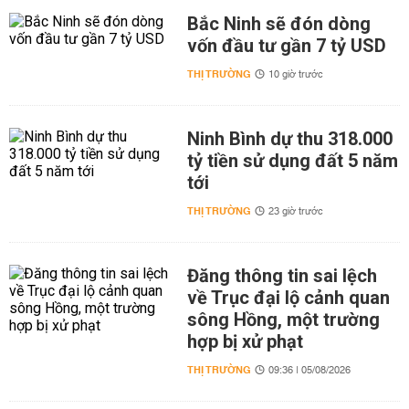
Bắc Ninh sẽ đón dòng
vốn đầu tư gần 7 tỷ USD
THỊ TRƯỜNG
10 giờ trước
Ninh Bình dự thu 318.000
tỷ tiền sử dụng đất 5 năm
tới
THỊ TRƯỜNG
23 giờ trước
Đăng thông tin sai lệch
về Trục đại lộ cảnh quan
sông Hồng, một trường
hợp bị xử phạt
THỊ TRƯỜNG
09:36 | 05/08/2026