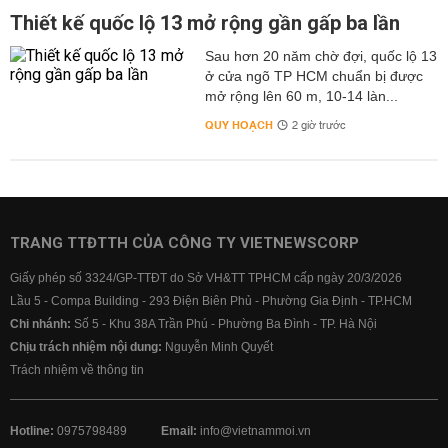
Thiết kế quốc lộ 13 mở rộng gần gấp ba lần
Sau hơn 20 năm chờ đợi, quốc lộ 13
ở cửa ngõ TP HCM chuẩn bị được
mở rộng lên 60 m, 10-14 làn...
QUY HOẠCH
2 giờ trước
TRANG TTĐTTH CỦA CÔNG TY VIETNEWSCORP
Giấy phép số 3324/GP-TTĐT do Sở VH&TT TPHCM cấp ngày 20/3/2026
Lầu 5 - Compa Building - 293 Điện Biên Phủ - Phường Gia Định - TP.HCM
Chi nhánh:
Số 5 - Khu 38A Trần Phú - Phường Ba Đình - TP. Hà Nội
Chịu trách nhiệm nội dung:
Nguyễn Minh Quyết
Trách nhiệm về thông tin
Hotline:
0975798489
Email:
info@vietnammoi.vn