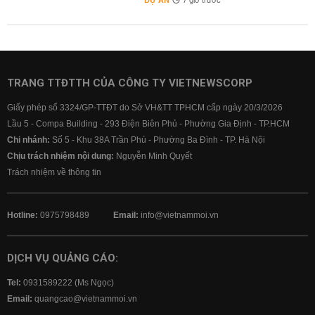
DỰ ÁN
7 giờ trước
TRANG TTĐTTH CỦA CÔNG TY VIETNEWSCORP
Giấy phép số 3324/GP-TTĐT do Sở VH&TT TPHCM cấp ngày 20/3/2026
Lầu 5 - Compa Building - 293 Điện Biên Phủ - Phường Gia Định - TP.HCM
Chi nhánh:
Số 5 - Khu 38A Trần Phú - Phường Ba Đình - TP. Hà Nội
Chịu trách nhiệm nội dung:
Nguyễn Minh Quyết
Trách nhiệm về thông tin
Hotline:
0975798489
Email:
info@vietnammoi.vn
DỊCH VỤ QUẢNG CÁO:
Tel:
0931589222 (Ms Ngọc)
Email:
quangcao@vietnammoi.vn