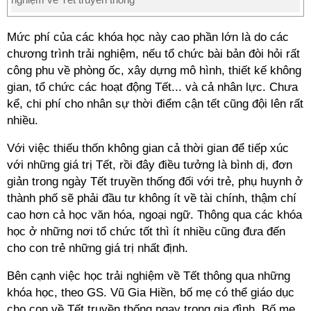
Mức phí của các khóa học này cao phần lớn là do các
chương trình trải nghiệm, nếu tổ chức bài bản đòi hỏi rất
công phu về phòng ốc, xây dựng mô hình, thiết kế không
gian, tổ chức các hoạt động Tết... và cả nhân lực. Chưa
kể, chi phí cho nhân sự thời điểm cận tết cũng đội lên rất
nhiều.
Với việc thiếu thốn không gian cả thời gian để tiếp xúc
với những giá trị Tết, rồi đây điều tưởng là bình dị, đơn
giản trong ngày Tết truyền thống đối với trẻ, phụ huynh ở
thành phố sẽ phải đầu tư không ít về tài chính, thậm chí
cao hơn cả học văn hóa, ngoại ngữ. Thông qua các khóa
học ở những nơi tổ chức tốt thì ít nhiều cũng đưa đến
cho con trẻ những giá trị nhất định.
Bên cạnh việc học trải nghiệm về Tết thông qua những
khóa học, theo GS. Vũ Gia Hiền, bố mẹ có thể giáo dục
cho con về Tết truyền thống ngay trong gia đình. Bố mẹ