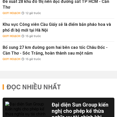
Đề xuất 28 khu đô thị nén dọc đường sắt TP HCM - Cần
Thơ
QUY HOẠCH
12 giờ trước
Khu vực Công viên Cầu Giấy sẽ là điểm bắn pháo hoa và
phố đi bộ mới tại Hà Nội
QUY HOẠCH
15 giờ trước
Bổ sung 27 km đường gom hai bên cao tốc Châu Đốc -
Cần Thơ - Sóc Trăng, hoàn thành sau một năm
QUY HOẠCH
15 giờ trước
ĐỌC NHIỀU NHẤT
Đại diện Sun Group kiến
nghị cho phép kế thừa