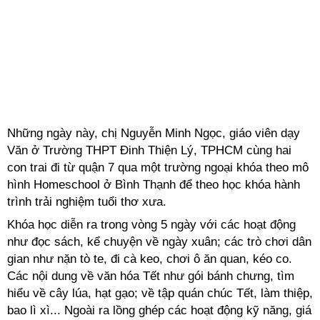
Những ngày này, chị Nguyễn Minh Ngọc, giáo viên dạy
Văn ở Trường THPT Đinh Thiện Lý, TPHCM cùng hai
con trai đi từ quận 7 qua một trường ngoại khóa theo mô
hình Homeschool ở Bình Thạnh để theo học khóa hành
trình trải nghiệm tuổi thơ xưa.
Khóa học diễn ra trong vòng 5 ngày với các hoạt động
như đọc sách, kể chuyện về ngày xuân; các trò chơi dân
gian như nặn tò te, đi cà keo, chơi ô ăn quan, kéo co.
Các nội dung về văn hóa Tết như gói bánh chưng, tìm
hiểu về cây lúa, hạt gạo; về tập quán chúc Tết, làm thiệp,
bao lì xì... Ngoài ra lồng ghép các hoạt động kỹ năng, giá