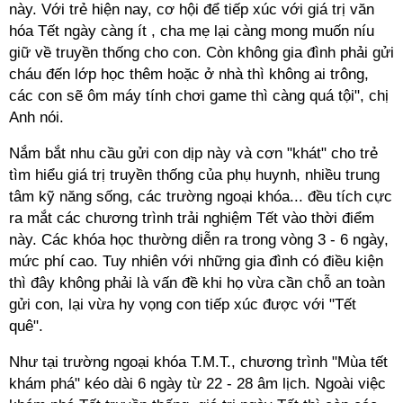
này. Với trẻ hiện nay, cơ hội để tiếp xúc với giá trị văn
hóa Tết ngày càng ít , cha mẹ lại càng mong muốn níu
giữ về truyền thống cho con. Còn không gia đình phải gửi
cháu đến lớp học thêm hoặc ở nhà thì không ai trông,
các con sẽ ôm máy tính chơi game thì càng quá tội", chị
Anh nói.
Nắm bắt nhu cầu gửi con dịp này và cơn "khát" cho trẻ
tìm hiểu giá trị truyền thống của phụ huynh, nhiều trung
tâm kỹ năng sống, các trường ngoại khóa... đều tích cực
ra mắt các chương trình trải nghiệm Tết vào thời điểm
này. Các khóa học thường diễn ra trong vòng 3 - 6 ngày,
mức phí cao. Tuy nhiên với những gia đình có điều kiện
thì đây không phải là vấn đề khi họ vừa cần chỗ an toàn
gửi con, lại vừa hy vọng con tiếp xúc được với "Tết
quê".
Như tại trường ngoại khóa T.M.T., chương trình "Mùa tết
khám phá" kéo dài 6 ngày từ 22 - 28 âm lịch. Ngoài việc