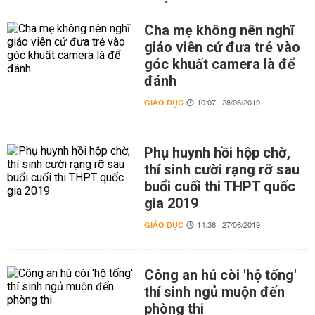
Cha mẹ không nên nghĩ
giáo viên cứ đưa trẻ vào
góc khuất camera là để
đánh
GIÁO DỤC
10:07 | 28/06/2019
Phụ huynh hồi hộp chờ,
thí sinh cười rạng rỡ sau
buổi cuối thi THPT quốc
gia 2019
GIÁO DỤC
14:36 | 27/06/2019
Công an hú còi 'hộ tống'
thí sinh ngủ muộn đến
phòng thi