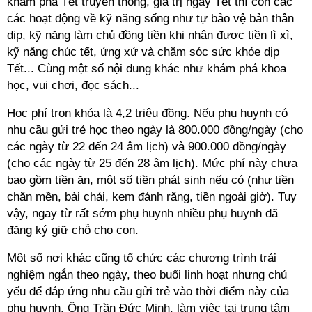
khám phá Tết truyền thống, giá trị ngày Tết thì còn các
các hoạt động về kỹ năng sống như tự bảo vệ bản thân
dịp, kỹ năng làm chủ đồng tiền khi nhận được tiền lì xì,
kỹ năng chúc tết, ứng xử và chăm sóc sức khỏe dịp
Tết... Cùng một số nội dung khác như khám phá khoa
học, vui chơi, đọc sách...
Học phí trọn khóa là 4,2 triệu đồng. Nếu phụ huynh có
nhu cầu gửi trẻ học theo ngày là 800.000 đồng/ngày (cho
các ngày từ 22 đến 24 âm lịch) và 900.000 đồng/ngày
(cho các ngày từ 25 đến 28 âm lịch). Mức phí này chưa
bao gồm tiền ăn, một số tiền phát sinh nếu có (như tiền
chăn mền, bài chải, kem đánh răng, tiền ngoài giờ). Tuy
vậy, ngay từ rất sớm phụ huynh nhiều phụ huynh đã
đăng ký giữ chỗ cho con.
Một số nơi khác cũng tổ chức các chương trình trải
nghiệm ngắn theo ngày, theo buổi linh hoạt nhưng chủ
yếu để đáp ứng nhu cầu gửi trẻ vào thời điểm này của
phụ huynh. Ông Trần Đức Minh, làm việc tại trung tâm