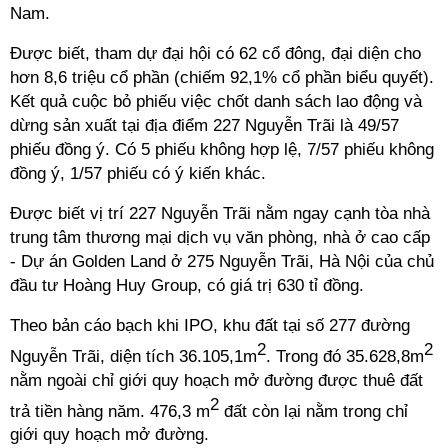
Nam.
Được biết, tham dự đại hội có 62 cổ đông, đại diện cho
hơn 8,6 triệu cổ phần (chiếm 92,1% cổ phần biểu quyết).
Kết quả cuộc bỏ phiếu việc chốt danh sách lao động và
dừng sản xuất tại địa điểm 227 Nguyễn Trãi là 49/57
phiếu đồng ý. Có 5 phiếu không hợp lệ, 7/57 phiếu không
đồng ý, 1/57 phiếu có ý kiến khác.
Được biết vị trí 227 Nguyễn Trãi nằm ngay cạnh tòa nhà
trung tâm thương mại dịch vụ văn phòng, nhà ở cao cấp
- Dự án Golden Land ở 275 Nguyễn Trãi, Hà Nội của chủ
đầu tư Hoàng Huy Group, có giá trị 630
tỉ
đồng.
Theo bản cáo bạch khi IPO, khu đất tại số 277 đường
2
2
Nguyễn Trãi, diện tích 36.105,1m
. Trong đó 35.628,8m
nằm ngoài chỉ giới quy hoạch mở đường được thuê đất
2
trả tiền hàng năm. 476,3 m
đất còn lại nằm trong chỉ
giới quy hoạch mở đường.