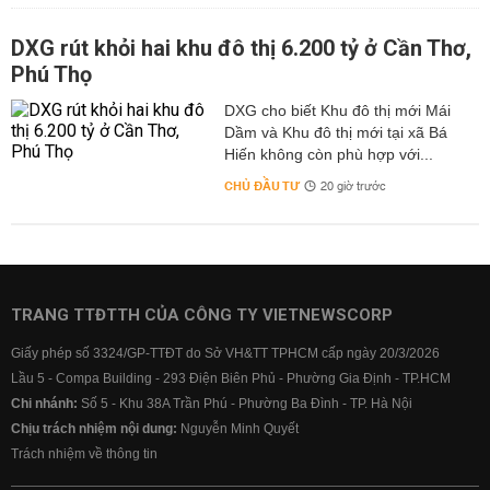
DXG rút khỏi hai khu đô thị 6.200 tỷ ở Cần Thơ,
Phú Thọ
DXG cho biết Khu đô thị mới Mái
Dầm và Khu đô thị mới tại xã Bá
Hiến không còn phù hợp với...
CHỦ ĐẦU TƯ
20 giờ trước
TRANG TTĐTTH CỦA CÔNG TY VIETNEWSCORP
Giấy phép số 3324/GP-TTĐT do Sở VH&TT TPHCM cấp ngày 20/3/2026
Lầu 5 - Compa Building - 293 Điện Biên Phủ - Phường Gia Định - TP.HCM
Chi nhánh:
Số 5 - Khu 38A Trần Phú - Phường Ba Đình - TP. Hà Nội
Chịu trách nhiệm nội dung:
Nguyễn Minh Quyết
Trách nhiệm về thông tin