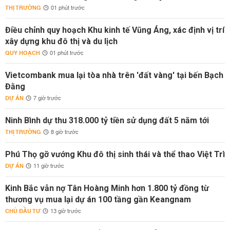
THỊ TRƯỜNG
01 phút trước
Điều chỉnh quy hoạch Khu kinh tế Vũng Áng, xác định vị trí
xây dựng khu đô thị và du lịch
QUY HOẠCH
01 phút trước
Vietcombank mua lại tòa nhà trên 'đất vàng' tại bến Bạch
Đằng
DỰ ÁN
7 giờ trước
Ninh Bình dự thu 318.000 tỷ tiền sử dụng đất 5 năm tới
THỊ TRƯỜNG
8 giờ trước
Phú Thọ gỡ vướng Khu đô thị sinh thái và thể thao Việt Trì
DỰ ÁN
11 giờ trước
Kinh Bắc vẫn nợ Tân Hoàng Minh hơn 1.800 tỷ đồng từ
thương vụ mua lại dự án 100 tầng gần Keangnam
CHỦ ĐẦU TƯ
13 giờ trước