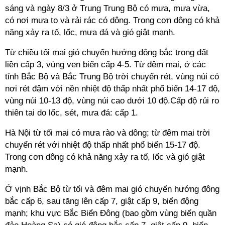
sáng và ngày 8/3 ở Trung Trung Bộ có mưa, mưa vừa,
có nơi mưa to và rải rác có dông. Trong cơn dông có khả
năng xảy ra tố, lốc, mưa đá và gió giật mạnh.
Từ chiều tối mai gió chuyển hướng đông bắc trong đất
liền cấp 3, vùng ven biển cấp 4-5. Từ đêm mai, ở các
tỉnh Bắc Bộ và Bắc Trung Bộ trời chuyển rét, vùng núi có
nơi rét đậm với nền nhiệt độ thấp nhất phổ biến 14-17 độ,
vùng núi 10-13 độ, vùng núi cao dưới 10 độ.Cấp độ rủi ro
thiên tai do lốc, sét, mưa đá: cấp 1.
Hà Nội từ tối mai có mưa rào và dông; từ đêm mai trời
chuyển rét với nhiệt độ thấp nhất phổ biến 15-17 độ.
Trong cơn dông có khả năng xảy ra tố, lốc và gió giật
mạnh.
Ở vịnh Bắc Bộ từ tối và đêm mai gió chuyển hướng đông
bắc cấp 6, sau tăng lên cấp 7, giật cấp 9, biển động
mạnh; khu vực Bắc Biển Đông (bao gồm vùng biển quần