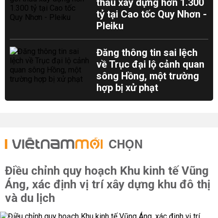
thầu xây dựng hơn 1.300
tỷ tại Cao tốc Quy Nhơn -
Pleiku
Đăng thông tin sai lệch
về Trục đại lộ cảnh quan
sông Hồng, một trường
hợp bị xử phạt
CHỌN
Điều chỉnh quy hoạch Khu kinh tế Vũng
Áng, xác định vị trí xây dựng khu đô thị
và du lịch