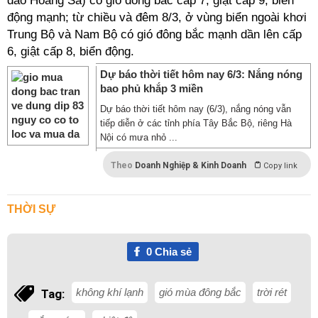
đảo Hoàng Sa) có gió đông bắc cấp 7, giật cấp 9, biển
động mạnh; từ chiều và đêm 8/3, ở vùng biển ngoài khơi
Trung Bộ và Nam Bộ có gió đông bắc mạnh dần lên cấp
6, giật cấp 8, biển động.
Dự báo thời tiết hôm nay 6/3: Nắng nóng
bao phủ khắp 3 miền
Dự báo thời tiết hôm nay (6/3), nắng nóng vẫn
tiếp diễn ở các tỉnh phía Tây Bắc Bộ, riêng Hà
Nội có mưa nhỏ ...
Theo
Doanh Nghiệp & Kinh Doanh
Copy link
THỜI SỰ
0
Chia sẻ
không khí lạnh
gió mùa đông bắc
trời rét
Tag: