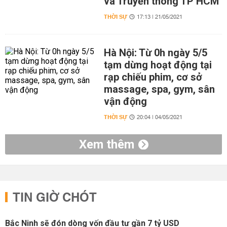
và Truyền thông TP HCM
THỜI SỰ
17:13 | 21/05/2021
Hà Nội: Từ 0h ngày 5/5
tạm dừng hoạt động tại
rạp chiếu phim, cơ sở
massage, spa, gym, sân
vận động
THỜI SỰ
20:04 | 04/05/2021
Xem thêm
TIN GIỜ CHÓT
Bắc Ninh sẽ đón dòng vốn đầu tư gần 7 tỷ USD