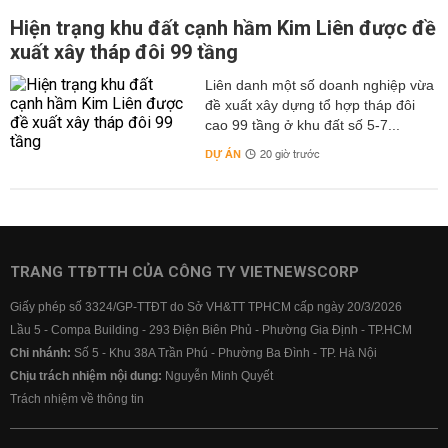
Hiện trạng khu đất cạnh hầm Kim Liên được đề
xuất xây tháp đôi 99 tầng
Liên danh một số doanh nghiệp vừa
đề xuất xây dựng tổ hợp tháp đôi
cao 99 tầng ở khu đất số 5-7...
DỰ ÁN
20 giờ trước
TRANG TTĐTTH CỦA CÔNG TY VIETNEWSCORP
Giấy phép số 3324/GP-TTĐT do Sở VH&TT TPHCM cấp ngày 20/3/2026
Lầu 5 - Compa Building - 293 Điện Biên Phủ - Phường Gia Định - TP.HCM
Chi nhánh:
Số 5 - Khu 38A Trần Phú - Phường Ba Đình - TP. Hà Nội
Chịu trách nhiệm nội dung:
Nguyễn Minh Quyết
Trách nhiệm về thông tin