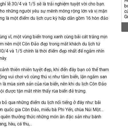
ỉ lễ 30/4 và 1/5 sẽ là trải nghiệm tuyệt vời cho bạn.
cho những người yêu sự mênh mông rộng lớn và vị mặn
ang là một điểm du lịch cực kỳ hấp dẫn gồm 16 hòn đảo
ng vĩ, một vùng biển trong xanh cùng bãi cát trắng mịn
 làm nên một Côn Đảo đẹp trong mắt khách du lịch tứ
30/4 và 1/5 chính là thời điểm đẹp nhất để ngắm nhìn
 này.
ảnh thiên nhiên tuyệt đẹp, khi đến đây bạn có thể tham
ộng vui chơi vô cùng thú vị như tắm biển, lặn ngắm san
nh là mùa sinh sản của rùa biển, nên khi du lịch Côn Đảo
ội được tận mắt nhìn thấy rùa biển đẻ trứng.
 bỏ qua những điểm du lịch nổi tiếng ở đây như: bãi
n quốc gia Côn Đảo, miếu bà Phi Yến, chùa Núi Một…
 quên thưởng thức những món ăn đặc sản như bánh
, hàu, cá thu,...