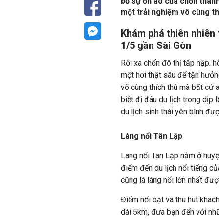
bỏ sự ồn ào của chốn thành
một trải nghiệm vô cùng th
Khám phá thiên nhiên t
1/5 gần Sài Gòn
Rời xa chốn đô thị tấp nập, h
một hơi thật sâu để tận hưởn
vô cùng thích thú mà bất cứ 
biết đi đâu du lịch trong dịp
du lịch sinh thái yên bình đư
Làng nổi Tân Lập
Làng nổi Tân Lập nằm ở huyệ
điểm đến du lịch nổi tiếng c
cũng là làng nổi lớn nhất đư
Điểm nổi bật và thu hút khách
dài 5km, đưa bạn đến với nhữ