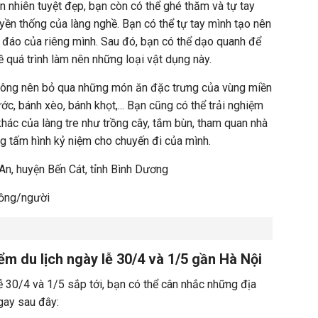
n nhiên tuyệt đẹp, bạn còn có thể ghé thăm và tự tay
uyền thống của làng nghề. Bạn có thể tự tay mình tạo nên
đáo của riêng mình. Sau đó, bạn có thể dạo quanh để
ề quá trình làm nên những loại vật dụng này.
không nên bỏ qua những món ăn đặc trưng của vùng miền
ớc, bánh xèo, bánh khọt,... Bạn cũng có thể trải nghiệm
khác của làng tre như trồng cây, tắm bùn, tham quan nhà
g tấm hình kỷ niệm cho chuyến đi của mình.
 An, huyện Bến Cát, tỉnh Bình Dương
đồng/người
m du lịch ngày lễ 30/4 và 1/5 gần Hà Nội
lễ 30/4 và 1/5 sắp tới, bạn có thể cân nhắc những địa
gay sau đây: