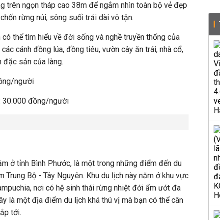
g trên ngọn tháp cao 38m để ngắm nhìn toàn bộ vẻ đẹp
ốn rừng núi, sông suối trải dài vô tận.
 có thể tìm hiểu về đời sống và nghề truyền thống của
các cánh đồng lúa, đồng tiêu, vườn cây ăn trái, nhà cổ,
 đặc sản của làng.
đồng/người
á: 30.000 đồng/người
m ở tỉnh Bình Phước, là một trong những điểm đến du
am Trung Bộ - Tây Nguyên. Khu du lịch này nằm ở khu vực
ampuchia, nơi có hệ sinh thái rừng nhiệt đới ẩm ướt đa
y là một địa điểm du lịch khá thú vị mà bạn có thể cân
ắp tới.