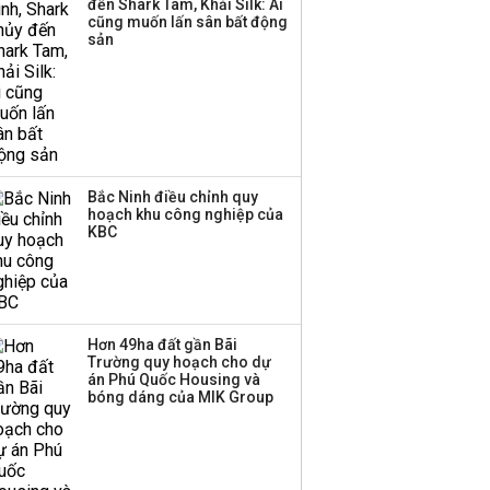
đến Shark Tam, Khải Silk: Ai
cũng muốn lấn sân bất động
Thị trường thường
sản
‘phất lên’ trong tháng 8,
nhóm ngành nào có
tiềm năng dẫn sóng?
Bắc Ninh điều chỉnh quy
hoạch khu công nghiệp của
KBC
Hơn 49ha đất gần Bãi
Trường quy hoạch cho dự
án Phú Quốc Housing và
bóng dáng của MIK Group