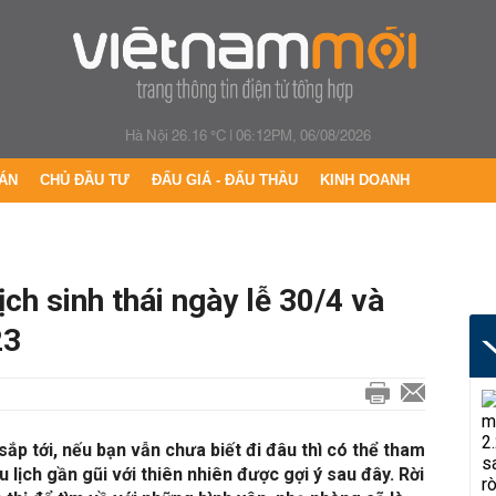
Hà Nội 26.16 °C
|
06:12PM, 06/08/2026
ÁN
CHỦ ĐẦU TƯ
ĐẤU GIÁ - ĐẤU THẦU
KINH DOANH
ịch sinh thái ngày lễ 30/4 và
23
 sắp tới, nếu bạn vẫn chưa biết đi đâu thì có thể tham
lịch gần gũi với thiên nhiên được gợi ý sau đây. Rời