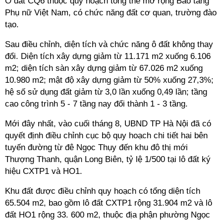
Ô đất CQ6 thuộc quy hoạch tổng thể mở rộng Bảo tàng
Phụ nữ Việt Nam, có chức năng đất cơ quan, trường đào
tạo.
Sau điều chỉnh, diện tích và chức năng ô đất không thay
đổi. Diện tích xây dựng giảm từ 11.171 m2 xuống 6.106
m2; diện tích sàn xây dựng giảm từ 67.026 m2 xuống
10.980 m2; mật độ xây dựng giảm từ 50% xuống 27,3%;
hệ số sử dụng đất giảm từ 3,0 lần xuống 0,49 lần; tầng
cao công trình 5 - 7 tầng nay đổi thành 1 - 3 tầng.
Mới đây nhất, vào cuối tháng 8, UBND TP Hà Nội đã có
quyết định điều chỉnh cục bộ quy hoạch chi tiết hai bên
tuyến đường từ đê Ngọc Thụy đến khu đô thị mới
Thượng Thanh, quận Long Biên, tỷ lệ 1/500 tại lô đất ký
hiệu CXTP1 và HO1.
Khu đất được điều chỉnh quy hoạch có tổng diện tích
65.504 m2, bao gồm lô đất CXTP1 rộng 31.904 m2 và lô
đất HO1 rộng 33. 600 m2, thuộc địa phận phường Ngọc