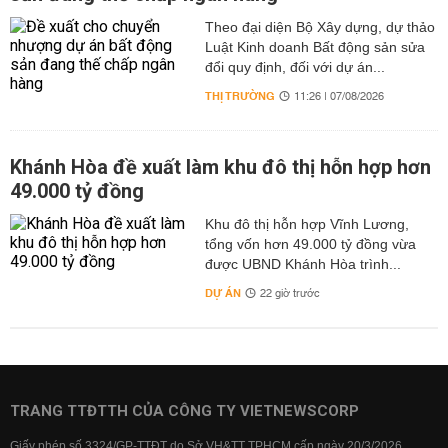
Theo đại diện Bộ Xây dựng, dự thảo
Luật Kinh doanh Bất động sản sửa
đổi quy định, đối với dự án...
THỊ TRƯỜNG
11:26 | 07/08/2026
Khánh Hòa đề xuất làm khu đô thị hỗn hợp hơn
49.000 tỷ đồng
Khu đô thị hỗn hợp Vĩnh Lương,
tổng vốn hơn 49.000 tỷ đồng vừa
được UBND Khánh Hòa trình...
DỰ ÁN
22 giờ trước
TRANG TTĐTTH CỦA CÔNG TY VIETNEWSCORP
Giấy phép số 3324/GP-TTĐT do Sở VH&TT TPHCM cấp ngày 20/3/2026