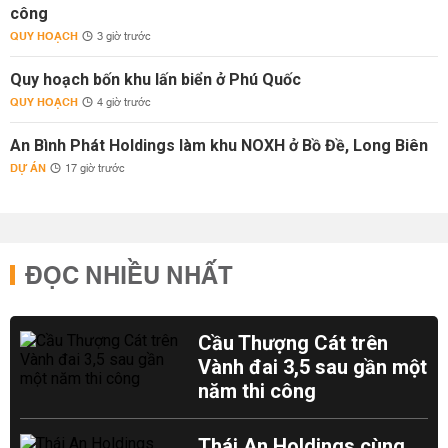
công
QUY HOẠCH
3 giờ trước
Quy hoạch bốn khu lấn biển ở Phú Quốc
QUY HOẠCH
4 giờ trước
An Bình Phát Holdings làm khu NOXH ở Bồ Đề, Long Biên
DỰ ÁN
17 giờ trước
ĐỌC NHIỀU NHẤT
Cầu Thượng Cát trên
Vành đai 3,5 sau gần một
năm thi công
Thái An Holdings cùng