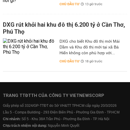
CHỦ ĐẦU TƯ
13 giờ trước
DXG rút khỏi hai khu đô thị 6.200 tỷ ở Cần Thơ,
Phú Thọ
DXG cho biết Khu đô thị mới Mái
Dầm và Khu đô thị mới tại xã Bá
Hiến không còn phù hợp với...
CHỦ ĐẦU TƯ
18 giờ trước
TRANG TTĐTTH CỦA CÔNG TY VIETNEWSCORP
Giấy phép số 3324/GP-TTĐT do Sở VH&TT TPHCM cấp ngày 20/3/2026
Lầu 5 - Compa Building - 293 Điện Biên Phủ - Phường Gia Định - TP.HCM
Chi nhánh:
Số 5 - Khu 38A Trần Phú - Phường Ba Đình - TP. Hà Nội
Chịu trách nhiệm nội dung:
Nguyễn Minh Quyết