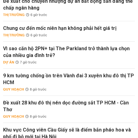
Đề xuất cho chuyển nhượng dự án bất động sản đang thế
chấp ngân hàng
THỊ TRƯỜNG
6 giờ trước
Chung cư đến mốc niên hạn không phải hết giá trị
THỊ TRƯỜNG
6 giờ trước
Vì sao căn hộ 2PN+ tại The Parkland trở thành lựa chọn
của nhiều gia đình trẻ?
DỰ ÁN
7 giờ trước
9 km tường chống ồn trên Vành đai 3 xuyên khu đô thị TP
HCM
QUY HOẠCH
8 giờ trước
Đề xuất 28 khu đô thị nén dọc đường sắt TP HCM - Cần
Thơ
QUY HOẠCH
8 giờ trước
Khu vực Công viên Cầu Giấy sẽ là điểm bắn pháo hoa và
phố đi bộ mới tại Hà Nội