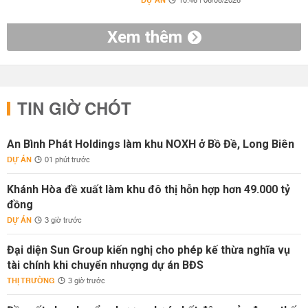
DỰ ÁN
10:46 | 06/08/2026
Xem thêm
TIN GIỜ CHÓT
An Bình Phát Holdings làm khu NOXH ở Bồ Đề, Long Biên
DỰ ÁN
01 phút trước
Khánh Hòa đề xuất làm khu đô thị hỗn hợp hơn 49.000 tỷ
đồng
DỰ ÁN
3 giờ trước
Đại diện Sun Group kiến nghị cho phép kế thừa nghĩa vụ
tài chính khi chuyển nhượng dự án BĐS
THỊ TRƯỜNG
3 giờ trước