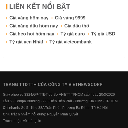
LIÊN KẾT NỔI BẬT
Giá vàng hôm nay
Giá vàng 9999
Giá xăng dầu hôm nay
Giá dầu thô
Giá heo hơi hôm nay
Tỷ giá euro
Tỷ giá USD
Tỷ giá yen Nhật
Tỷ giá vietcombank
Lịch cúp điện
Lãi suất ngân hàng
Lãi suất tiết kiệm
Lãi suất tiền gửi
Lãi suất ngân hàng Agribank
Lãi suất ngân hàng Sacombank
Lãi suất ngân hàng BIDV
TRANG TTĐTTH CỦA CÔNG TY VIETNEWSCORP
Lãi suất ngân hàng Vietinbank
Giấy phép số 3324/GP-TTĐT do Sở VH&TT TPHCM cấp ngày 20/3/2026
Lãi suất ngân hàng Vietcombank
Lầu 5 - Compa Building - 293 Điện Biên Phủ - Phường Gia Định - TP.HCM
Chi nhánh:
Số 5 - Khu 38A Trần Phú - Phường Ba Đình - TP. Hà Nội
Chịu trách nhiệm nội dung:
Nguyễn Minh Quyết
Trách nhiệm về thông tin