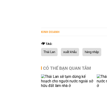
KINH DOANH
TAG:
Thái Lan
xuất khẩu
hàng nhập
CÓ THỂ BẠN QUAN TÂM