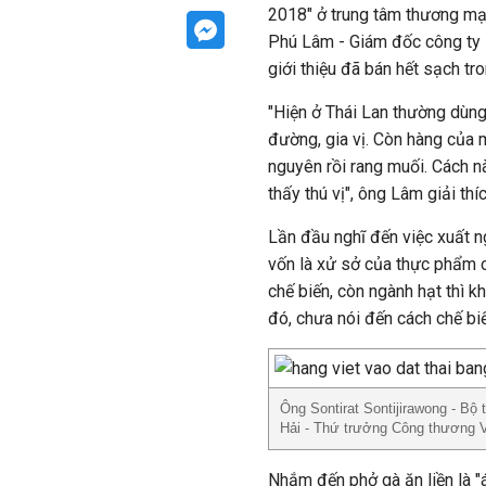
2018" ở trung tâm thương mạ
Phú Lâm - Giám đốc công ty 
giới thiệu đã bán hết sạch tr
"Hiện ở Thái Lan thường dùng 
đường, gia vị. Còn hàng của 
nguyên rồi rang muối. Cách n
thấy thú vị", ông Lâm giải thíc
Lần đầu nghĩ đến việc xuất n
vốn là xử sở của thực phẩm c
chế biến, còn ngành hạt thì k
đó, chưa nói đến cách chế bi
Ông Sontirat Sontijirawong - B
Hải - Thứ trưởng Công thương V
Nhắm đến phở gà ăn liền là "