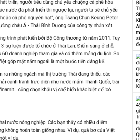
phát triển, người tiêu dùng chủ yếu chuộng cà phê hòa
các nước đã phát triển thì ngược lại, người ta sẽ chủ yếu
t hoặc cà phê nguyên hạt", ông Tsang Chun Keung Peter
trường châu Á - Thái Bình Dương của công ty nhận xét.
ng trình phát kiến bởi Bộ Công thương từ năm 2011. Tuy
ứ 3 sự kiện được tổ chức ở Thái Lan. Điểm sáng ở chỗ,
c 60 doanh nghiệp tham gia và có thêm mảng du lịch. So
iệt góp mặt năm ngoái là một bước tiến đáng kể.
ìm ra những ngách mà thị trường Thái đang thiếu, các
ải cạnh tranh trực diện như nước mắm Thanh Quốc, trái
namit... cũng chọn khẩu vị chế biến khác biệt để 'có
 hai nước nông nghiệp. Các bạn thấy có nhiều điểm
g không hoàn toàn giống nhau. Ví dụ, quả bơ của Việt
ột ví dụ.