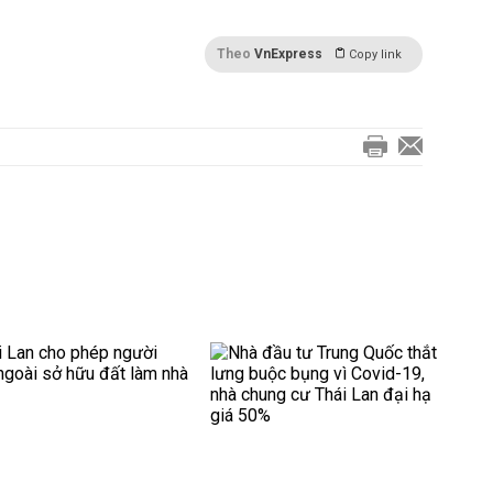
Theo
VnExpress
Copy link