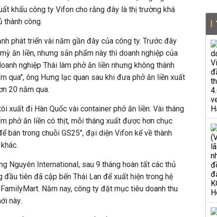
t khẩu công ty Vifon cho rằng đây là thị trường khá
ủ thành công.
h phát triển vài năm gần đây của công ty. Trước đây
n mỳ ăn liền, nhưng sản phẩm này thì doanh nghiệp của
doanh nghiệp Thái làm phở ăn liền nhưng không thành
 qua", ông Hưng lạc quan sau khi đưa phở ăn liền xuất
ơn 20 năm qua.
ôi xuất đi Hàn Quốc vài container phở ăn liền. Vài tháng
m phở ăn liền có thịt, mỗi tháng xuất được hơn chục
để bán trong chuỗi GS25", đại diện Vifon kể về thành
 khác.
g Nguyên International, sau 9 tháng hoàn tất các thủ
ng đầu tiên đã cập bến Thái Lan để xuất hiện trong hệ
 FamilyMart. Năm nay, công ty đặt mục tiêu doanh thu
ới này.