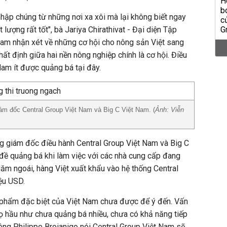
nhập chúng từ những nơi xa xôi mà lại không biết ngay
 lượng rất tốt", bà Jariya Chirathivat - Đại diện Tập
Nam nhận xét về những cơ hội cho nông sản Việt sang
ất định giữa hai nền nông nghiệp chính là cơ hội. Điều
Nam ít được quảng bá tại đây.
iám đốc Central Group Việt Nam và Big C Việt Nam. (
Ảnh: Viễn
g giám đốc điều hành Central Group Việt Nam và Big C
đề quảng bá khi làm việc với các nhà cung cấp đang
ăm ngoái, hàng Việt xuất khẩu vào hệ thống Central
ệu USD.
n phẩm đặc biệt của Việt Nam chưa được để ý đến. Vấn
ọ hầu như chưa quảng bá nhiều, chưa có khả năng tiếp
 ông Philippe Broianigo nói Central Group Việt Nam sẽ