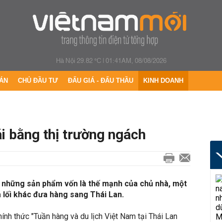
Hà Nội 29.82 °C
|
01:41AM, 08/08/2026
ÁN
CHỦ ĐẦU TƯ
ĐẤU GIÁ - ĐẤU THẦU
KINH DOANH
i bằng thị trường ngách
i những sản phẩm vốn là thế mạnh của chủ nhà, một
a lối khác đưa hàng sang Thái Lan.
ính thức "Tuần hàng và du lịch Việt Nam tại Thái Lan