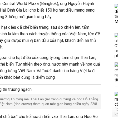
i Central World Plaza (Bangkok), ông Nguyễn Huỳnh
Hải Bình Gia Lai cho biết 150 kg hạt điều mang sang
ong 3 tiếng mở gian trưng bày.
hạt điều đã chế biến trắng, sau đó chiên lên, tẩm
mình là làm theo cách truyền thống của Việt Nam, tức để
ày giữ được mùi vị ban đầu của hạt, khách đến ăn thử
h.
goại cho hạt điều của công ty,ông Lâm chọn Thái Lan,
hế biến. Tuy nhiên theo ông, nước này mạnh về hoa quả
hông bằng Việt Nam. Và "cửa" dành cho hàng Việt là ở
ến khác biệt cũng là điểm cộng.
ộ trưởng Thương mại Thái Lan (Áo xanh dương) và ông Đỗ Thắng
iệt Nam (đeo cravat) tham quan một gian hàng chiều ngày 22/8.
át chủ bài" cho kế hoạch tiến vào Thái Lan, ông Ngô Võ