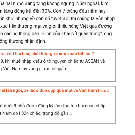
ủa hai nước đang tăng không ngừng. Năm ngoái, kim
m tăng đáng kể, đến 30%. Còn 7 tháng đầu năm nay
ấn khởi nhưng về con số tuyệt đối thì chúng ta vẫn nhập
ệc xúc tiến thương mại và giới thiệu hàng Việt qua đường
 các hệ thống bán lẻ lớn của Thái rất quan trọng", ông
ông thương nhận định.
 và xe Thái Lan, chất lượng xe nước nào tốt hơn?
, khi thuế nhập khẩu ô tô nguyên chiếc từ ASEAN về
g Việt Nam hy vọng giá xe sẽ giảm. ...
Thái lên ngôi, xe Inđo dồn dập qua mặt về Việt Nam trước
 tô dưới 9 chỗ được đăng ký làm thủ tục hải quan nhập
̣t Nam có1.024 chiếc, trong đó gần ...