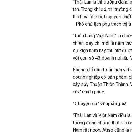
"Thái Lan là thị trường đang 
tan. Trong khi đó, thị trường 
thích cà phê bột nguyên chấ
- Phó chủ tịch phụ trách thị 
“Tuần hàng Việt Nam” là chươ
nhiên, đây chỉ mới là năm th
sự kiện năm nay thu hút đượ
với con số 43 doanh nghiệp V
Không chỉ dần tự tin hơn vì t
doanh nghiệp có sản phẩm ph
cây sấy Thuận Thiên Thành, Vi
cửa' chinh phục.
"Chuyện cũ" về quảng bá
"Thái Lan và Việt Nam đều là
tương đồng nhưng thật ra cũn
Nam rất ngon. Atiso cũng là m