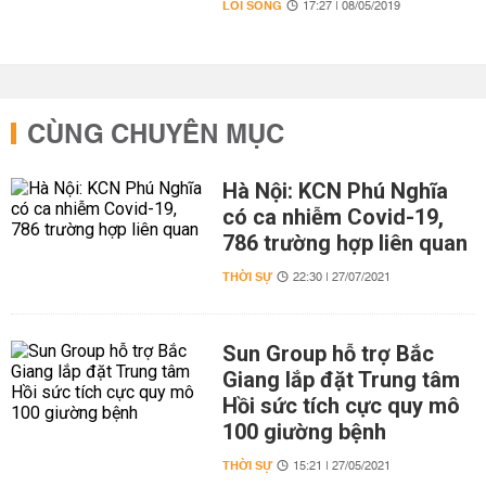
LỐI SỐNG
17:27 | 08/05/2019
CÙNG CHUYÊN MỤC
Hà Nội: KCN Phú Nghĩa
có ca nhiễm Covid-19,
786 trường hợp liên quan
THỜI SỰ
22:30 | 27/07/2021
Sun Group hỗ trợ Bắc
Giang lắp đặt Trung tâm
Hồi sức tích cực quy mô
100 giường bệnh
THỜI SỰ
15:21 | 27/05/2021