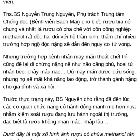
viện.
Ths.BS Nguyễn Trung Nguyên, Phụ trách Trung tâm
Chống đốc (Bệnh viện Bạch Mai) cho biết, rượu bia nói
chung và nhất là rượu có pha chế với cồn công nghiệp
methanol rất độc hại đối với hệ thần kinh, thậm chí nhiều
trường hợp ngộ độc nặng sẽ dẫn đến nguy cơ tử vong.
Những trường hợp bệnh nhân may mắn thoát chết thì
cũng để lại di chứng nặng nề như não căng phù, hoại tử
nhân bèo, chảy máu não… Dù may mắn được cứu sống,
nhưng họ sẽ mất khả năng lao động, trở thành gánh nặng
cho gia đình và xã hội.
Trước thực trạng này, BS Nguyên cho rằng đã đến lúc
các cơ quan chức năng có hành động mạnh mẽ hơn nữa
nhằm kiểm soát rượu đang lưu hành ngoài thị trường,
đặc biệt là rượu không nhãn mác, nhập lậu…
Dưới đây là một số hình ảnh rượu có chứa methanol tàn