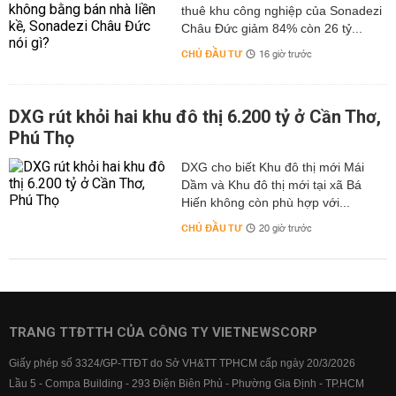
thuê khu công nghiệp của Sonadezi
Châu Đức giảm 84% còn 26 tỷ...
CHỦ ĐẦU TƯ
16 giờ trước
DXG rút khỏi hai khu đô thị 6.200 tỷ ở Cần Thơ,
Phú Thọ
DXG cho biết Khu đô thị mới Mái
Dầm và Khu đô thị mới tại xã Bá
Hiến không còn phù hợp với...
CHỦ ĐẦU TƯ
20 giờ trước
TRANG TTĐTTH CỦA CÔNG TY VIETNEWSCORP
Giấy phép số 3324/GP-TTĐT do Sở VH&TT TPHCM cấp ngày 20/3/2026
Lầu 5 - Compa Building - 293 Điện Biên Phủ - Phường Gia Định - TP.HCM