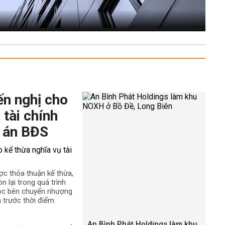
ến nghị cho
 tài chính
 án BĐS
ợc thỏa thuận kế thừa,
n lại trong quá trình
uộc bên chuyển nhượng
h trước thời điểm
An Bình Phát Holdings làm khu