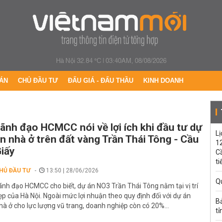
Hà Nội 32.84 °C
|
03:40AM, 08/08/2026
ÁN
CHỦ ĐẦU TƯ
ĐẤU GIÁ - ĐẤU THẦU
KINH DOANH
ãnh đạo HCMCC nói về lợi ích khi đầu tư dự
Lị
n nhà ở trên đất vàng Trần Thái Tông - Cầu
1
iấy
C
ti
HỦ ĐẦU TƯ
13:50 | 28/06/2026
Q
ãnh đạo HCMCC cho biết, dự án NO3 Trần Thái Tông nằm tại vị trí
ẹp của Hà Nội. Ngoài mức lợi nhuận theo quy định đối với dự án
B
hà ở cho lực lượng vũ trang, doanh nghiệp còn có 20%...
tỉ