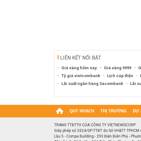
LIÊN KẾT NỔI BẬT
Giá vàng hôm nay
Giá vàng 9999
G
Tỷ giá vietcombank
Lịch cúp điện
Lãi suất ngân hàng Sacombank
Lãi s
QUY HOẠCH
THỊ TRƯỜNG
DỰ 
TRANG TTĐTTH CỦA CÔNG TY VIETNEWSCORP
Giấy phép số 3324/GP-TTĐT do Sở VH&TT TPHCM 
Lầu 5 - Compa Building - 293 Điện Biên Phủ - Phườ