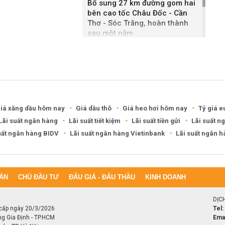
Bổ sung 27 km đường gom hai
bên cao tốc Châu Đốc - Cần
Thơ - Sóc Trăng, hoàn thành
sau một năm
Khánh Hòa đề xuất làm khu đô
thị hỗn hợp hơn 49.000 tỷ đồng
iá xăng dầu hôm nay
Giá dầu thô
Giá heo hơi hôm nay
Tỷ giá e
Lãi suất ngân hàng
Lãi suất tiết kiệm
Lãi suất tiền gửi
Lãi suất n
uất ngân hàng BIDV
Lãi suất ngân hàng Vietinbank
Lãi suất ngân 
ÁN
CHỦ ĐẦU TƯ
ĐẤU GIÁ - ĐẤU THẦU
KINH DOANH
DỊC
cấp ngày 20/3/2026
Tel:
ng Gia Định - TP.HCM
Emai