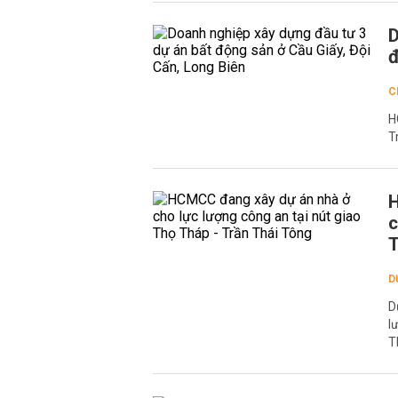
D
đ
C
H
T
H
c
D
D
l
T