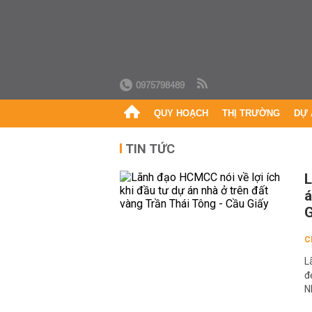
0975798489
QUY HOẠCH
THỊ TRƯỜNG
DỰ 
TIN TỨC
L
á
G
C
L
đ
N