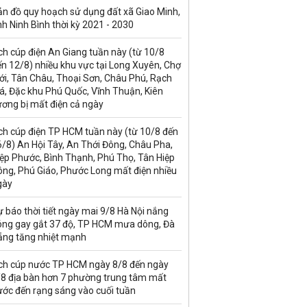
ản đồ quy hoạch sử dụng đất xã Giao Minh,
nh Ninh Bình thời kỳ 2021 - 2030
ch cúp điện An Giang tuần này (từ 10/8
n 12/8) nhiều khu vực tại Long Xuyên, Chợ
ới, Tân Châu, Thoại Sơn, Châu Phú, Rạch
á, Đặc khu Phú Quốc, Vĩnh Thuận, Kiên
ương bị mất điện cả ngày
ch cúp điện TP HCM tuần này (từ 10/8 đến
/8) An Hội Tây, An Thới Đông, Châu Pha,
iệp Phước, Bình Thạnh, Phú Thọ, Tân Hiệp
ông, Phú Giáo, Phước Long mất điện nhiều
gày
 báo thời tiết ngày mai 9/8 Hà Nội nắng
óng gay gắt 37 độ, TP HCM mưa dông, Đà
ẵng tăng nhiệt mạnh
ịch cúp nước TP HCM ngày 8/8 đến ngày
/8 địa bàn hơn 7 phường trung tâm mất
ước đến rạng sáng vào cuối tuần