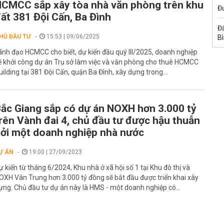
CMCC sắp xây tòa nhà văn phòng trên khu
Đư
ất 381 Đội Cấn, Ba Đình
Đấ
HỦ ĐẦU TƯ
15:53 | 09/06/2025
B
ãnh đạo HCMCC cho biết, dự kiến đầu quý III/2025, doanh nghiệp
ẽ khởi công dự án Trụ sở làm việc và văn phòng cho thuê HCMCC
uilding tại 381 Đội Cấn, quận Ba Đình, xây dựng trong...
ắc Giang sắp có dự án NOXH hơn 3.000 tỷ
rên Vành đai 4, chủ đầu tư được hậu thuẫn
ởi một doanh nghiệp nhà nước
Ự ÁN
19:00 | 27/09/2023
ự kiến từ tháng 6/2024, Khu nhà ở xã hội số 1 tại Khu đô thị và
OXH Vân Trung hơn 3.000 tỷ đồng sẽ bắt đầu được triển khai xây
ựng. Chủ đầu tư dự án này là HMS - một doanh nghiệp có...