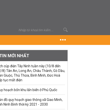
TIN MỚI NHẤT
ch cúp điện Tây Ninh tuần này (10/8 đến
2/8) Tân An, Long An, Châu Thành, Gò Dầu,
ần Giuộc, Thủ Thừa, Bình Minh, Đức Hoà
ếp tục mất điện
uy hoạch bốn khu lấn biển ở Phú Quốc
ản đồ quy hoạch giao thông xã Giao Minh,
nh Ninh Bình thời kỳ 2021 - 2030