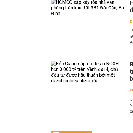
H
đ
C
L
s
B
B
t
b
D
D
N
d