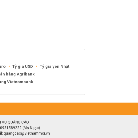
uro
Tỷ giá USD
Tỷ giá yen Nhật
gân hàng Agribank
hàng Vietcombank
H VỤ QUẢNG CÁO
0931589222 (Ms Ngọc)
l:
quangcao@vietnammoi.vn