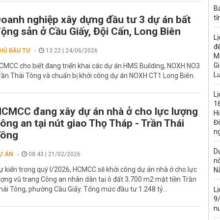
B
oanh nghiệp xây dựng đầu tư 3 dự án bất
tỉ
ộng sản ở Cầu Giấy, Đội Cấn, Long Biên
Lị
đế
HỦ ĐẦU TƯ
13:22 | 24/06/2026
M
Gi
CMCC cho biết đang triển khai các dự án HMS Building, NOXH NO3
L
rần Thái Tông và chuẩn bị khởi công dự án NOXH CT1 Long Biên.
Lị
16
CMCC đang xây dự án nhà ở cho lực lượng
H
ông an tại nút giao Thọ Tháp - Trần Thái
Đ
n
Tông
Dự
Ự ÁN
08:43 | 21/02/2026
n
ự kiến trong quý I/2026, HCMCC sẽ khởi công dự án nhà ở cho lực
N
ượng vũ trang Công an nhân dân tại ô đất 3.700 m2 mặt tiền Trần
hái Tông, phường Cầu Giấy. Tổng mức đầu tư 1.248 tỷ...
L
9
n