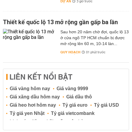
DỰ ÁN
3 giờ trước
Thiết kế quốc lộ 13 mở rộng gần gấp ba lần
Sau hơn 20 năm chờ đợi, quốc lộ 13
ở cửa ngõ TP HCM chuẩn bị được
mở rộng lên 60 m, 10-14 làn...
QUY HOẠCH
01 phút trước
LIÊN KẾT NỔI BẬT
Giá vàng hôm nay
Giá vàng 9999
Giá xăng dầu hôm nay
Giá dầu thô
Giá heo hơi hôm nay
Tỷ giá euro
Tỷ giá USD
Tỷ giá yen Nhật
Tỷ giá vietcombank
Lịch cúp điện
Lãi suất ngân hàng
Lãi suất tiết kiệm
Lãi suất tiền gửi