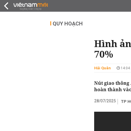
QUY HOẠCH
THỊ TRƯỜNG
DỰ Á
QUY HOẠCH
Hình ản
70%
Hải Quân
14:04 
Nút giao thông 
hoàn thành vào
28/07/2025
TP H