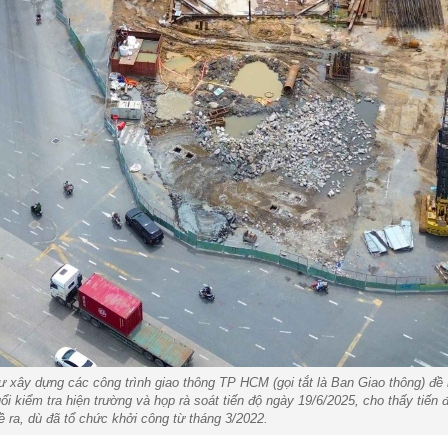
y dựng các công trình giao thông TP HCM (gọi tắt là Ban Giao thông) đề ngh
i kiểm tra hiện trường và họp rà soát tiến độ ngày 19/6/2025, cho thấy tiến
 ra, dù đã tổ chức khởi công từ tháng 3/2022.