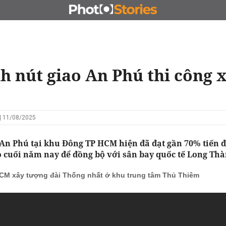
N
CHỦ ĐẦU TƯ
ĐẤU GIÁ - ĐẤU THẦU
KINH DOANH
h nút giao An Phú thi công 
| 11/08/2025
An Phú tại khu Đông TP HCM hiện đã đạt gần 70% tiến đ
 cuối năm nay để đồng bộ với sân bay quốc tế Long Thà
CM xây tượng đài Thống nhất ở khu trung tâm Thủ Thiêm