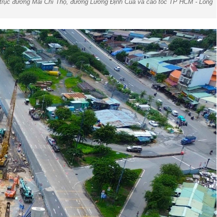
ác trục đường Mai Chí Thọ, đường Lương Định Của và cao tốc TP HCM - Long