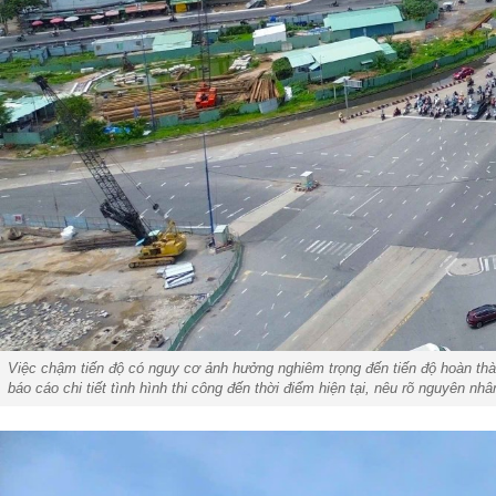
Việc chậm tiến độ có nguy cơ ảnh hưởng nghiêm trọng đến tiến độ hoàn th
báo cáo chi tiết tình hình thi công đến thời điểm hiện tại, nêu rõ nguyên n