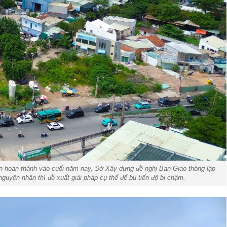
án hoàn thành vào cuối năm nay, Sở Xây dựng đề nghị Ban Giao thông lập
nguyên nhân thì đề xuất giải pháp cụ thể để bù tiến độ bị chậm.