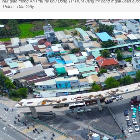
Nút giao thông An Phú tại khu Đông TP HCM đang thi công ở giai đoạn cuối
Thành - Dầu Giây.