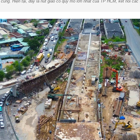
 cùng. Hiện tại, đây là nút giao có quy mô lớn nhất của TP HCM, kết nối c