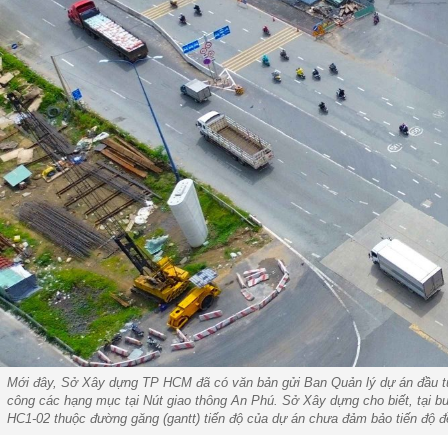
Mới đây, Sở Xây dựng TP HCM đã có văn bản gửi Ban Quản lý dự án đầu tư xâ
công các hạng mục tại Nút giao thông An Phú. Sở Xây dựng cho biết, tại buổ
HC1-02 thuộc đường găng (gantt) tiến độ của dự án chưa đảm bảo tiến độ đề