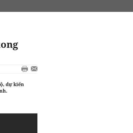
xong
ộ, dự kiến
nh.