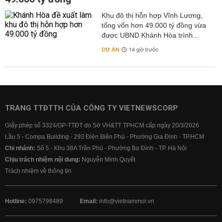
Khu đô thị hỗn hợp Vĩnh Lương,
tổng vốn hơn 49.000 tỷ đồng vừa
được UBND Khánh Hòa trình...
DỰ ÁN
14 giờ trước
TRANG TTĐTTH CỦA CÔNG TY VIETNEWSCORP
Giấy phép số 3324/GP-TTĐT do Sở VH&TT TPHCM cấp ngày 20/3/2026
Lầu 5 - Compa Building - 293 Điện Biên Phủ - Phường Gia Định - TP.HCM
Chi nhánh:
Số 5 - Khu 38A Trần Phú - Phường Ba Đình - TP. Hà Nội
Chịu trách nhiệm nội dung:
Nguyễn Minh Quyết
Trách nhiệm về thông tin
Hotline:
0975798489
Email:
info@vietnammoi.vn