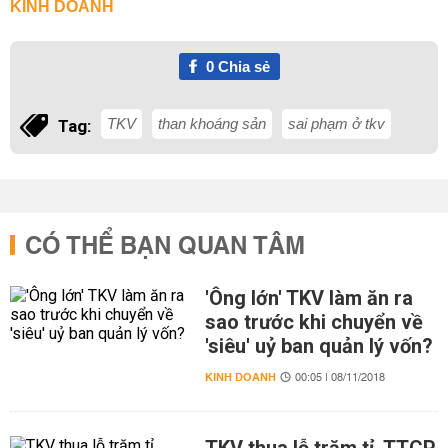
KINH DOANH
0
Chia sẻ
TKV
than khoáng sản
sai phạm ở tkv
Tag:
CÓ THỂ BẠN QUAN TÂM
'Ông lớn' TKV làm ăn ra
sao trước khi chuyển về
'siêu' uỷ ban quản lý vốn?
KINH DOANH
00:05 | 08/11/2018