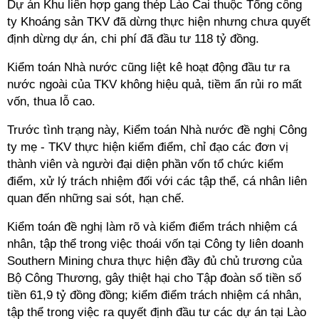
Dự án Khu liên hợp gang thép Lào Cai thuộc Tổng công
ty Khoáng sản TKV đã dừng thực hiện nhưng chưa quyết
định dừng dự án, chi phí đã đầu tư 118 tỷ đồng.
Kiểm toán Nhà nước cũng liệt kê hoạt động đầu tư ra
nước ngoài của TKV không hiệu quả, tiềm ẩn rủi ro mất
vốn, thua lỗ cao.
Trước tình trạng này, Kiểm toán Nhà nước đề nghị Công
ty mẹ - TKV thực hiện kiểm điểm, chỉ đạo các đơn vị
thành viên và người đại diện phần vốn tổ chức kiểm
điểm, xử lý trách nhiệm đối với các tập thể, cá nhân liên
quan đến những sai sót, hạn chế.
Kiểm toán đề nghị làm rõ và kiểm điểm trách nhiệm cá
nhân, tập thể trong việc thoái vốn tại Công ty liên doanh
Southern Mining chưa thực hiện đầy đủ chủ trương của
Bộ Công Thương, gây thiệt hại cho Tập đoàn số tiền số
tiền 61,9 tỷ đồng đồng; kiểm điểm trách nhiệm cá nhân,
tập thể trong việc ra quyết định đầu tư các dự án tại Lào