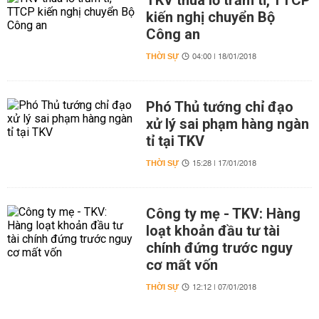
TKV thua lỗ trăm tỉ, TTCP
kiến nghị chuyển Bộ
Công an
THỜI SỰ
04:00 | 18/01/2018
Phó Thủ tướng chỉ đạo
xử lý sai phạm hàng ngàn
tỉ tại TKV
THỜI SỰ
15:28 | 17/01/2018
Công ty mẹ - TKV: Hàng
loạt khoản đầu tư tài
chính đứng trước nguy
cơ mất vốn
THỜI SỰ
12:12 | 07/01/2018