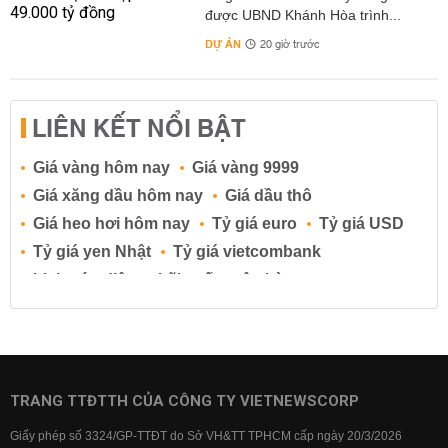
được UBND Khánh Hòa trình...
DỰ ÁN
20 giờ trước
LIÊN KẾT NỔI BẬT
Giá vàng hôm nay
Giá vàng 9999
Giá xăng dầu hôm nay
Giá dầu thô
Giá heo hơi hôm nay
Tỷ giá euro
Tỷ giá USD
Tỷ giá yen Nhật
Tỷ giá vietcombank
Lịch cúp điện
Lãi suất ngân hàng
Lãi suất tiết kiệm
Lãi suất tiền gửi
Lãi suất ngân hàng Agribank
Lãi suất ngân hàng Sacombank
Lãi suất ngân hàng BIDV
TRANG TTĐTTH CỦA CÔNG TY VIETNEWSCORP
Lãi suất ngân hàng Vietinbank
Giấy phép số 3324/GP-TTĐT do Sở VH&TT TPHCM cấp ngày 20/3/2026
Lãi suất ngân hàng Vietcombank