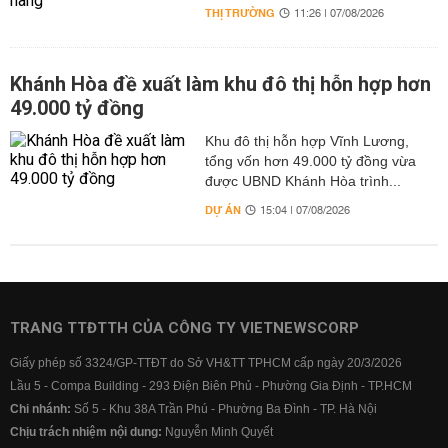
THỊ TRƯỜNG
11:26 | 07/08/2026
Khánh Hòa đề xuất làm khu đô thị hỗn hợp hơn
49.000 tỷ đồng
Khu đô thị hỗn hợp Vĩnh Lương,
tổng vốn hơn 49.000 tỷ đồng vừa
được UBND Khánh Hòa trình...
DỰ ÁN
15:04 | 07/08/2026
TRANG TTĐTTH CỦA CÔNG TY VIETNEWSCORP
Giấy phép số 3324/GP-TTĐT do Sở VH&TT TPHCM cấp ngày 20/3/2026
Lầu 5 - Compa Building - 293 Điện Biên Phủ - Phường Gia Định - TP.HCM
Chi nhánh:
Số 5 - Khu 38A Trần Phú - Phường Ba Đình - TP. Hà Nội
Chịu trách nhiệm nội dung:
Nguyễn Minh Quyết