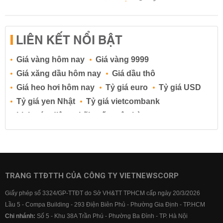
LIÊN KẾT NỔI BẬT
Giá vàng hôm nay
Giá vàng 9999
Giá xăng dầu hôm nay
Giá dầu thô
Giá heo hơi hôm nay
Tỷ giá euro
Tỷ giá USD
Tỷ giá yen Nhật
Tỷ giá vietcombank
Lịch cúp điện
Lãi suất ngân hàng
Lãi suất tiết kiệm
Lãi suất tiền gửi
Lãi suất ngân hàng Agribank
Lãi suất ngân hàng Sacombank
Lãi suất ngân hàng BIDV
TRANG TTĐTTH CỦA CÔNG TY VIETNEWSCORP
Lãi suất ngân hàng Vietinbank
Giấy phép số 3324/GP-TTĐT do Sở VH&TT TPHCM cấp ngày 20/3/2026
Lãi suất ngân hàng Vietcombank
Lầu 5 - Compa Building - 293 Điện Biên Phủ - Phường Gia Định - TP.HCM
Chi nhánh:
Số 5 - Khu 38A Trần Phú - Phường Ba Đình - TP. Hà Nội