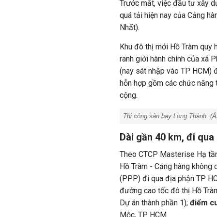
Trước mắt, việc đầu tư xây 
quá tải hiện nay của Cảng h
Nhất).
Khu đô thị mới Hồ Tràm quy h
ranh giới hành chính của xã 
(nay sát nhập vào TP HCM) đư
hỗn hợp gồm các chức năng th
cộng.
Thi công sân bay Long Thành. (
Dài gần 40 km, đi qu
Theo CTCP Masterise Hạ tầng
Hồ Tràm - Cảng hàng không q
(PPP) đi qua địa phận TP HC
đưởng cao tốc đô thị Hồ Trà
Dự án thành phần 1);
điểm cu
Mộc, TP HCM.