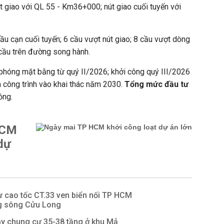
 giao với QL 55 - Km36+000; nút giao cuối tuyến với
u cạn cuối tuyến; 6 cầu vượt nút giao; 8 cầu vượt dòng
 cầu trên đường song hành.
i phóng mặt bằng từ quý II/2026; khởi công quý III/2026
 công trình vào khai thác năm 2030.
Tổng mức đầu tư
ồng.
HCM
dự
ư cao tốc CT.33 ven biển nối TP HCM
g sông Cửu Long
y chung cư 35-38 tầng ở khu Mả