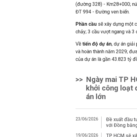
(đường 328) - Km28+000; nút
ĐT 994 - Đường ven biển.
Phần cầu
sẽ xây dựng một cầ
chảy; 3 cầu vượt ngang và 3
Về
tiến độ dự án
, dự án giả
và hoàn thành năm 2029; đưa
của dự án là gần 43.823 tỷ đ
>>
Ngày mai TP 
khởi công loạt 
án lớn
23/06/2026
Đề xuất đầu t
với Đồng bằn
19/06/2026
TP HCM sẽ xâ