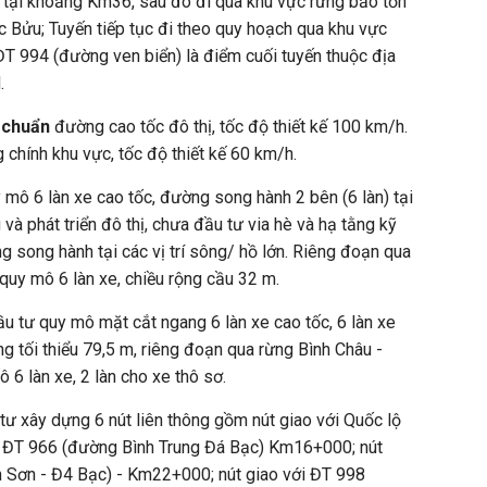
tại khoảng Km36, sau đó đi qua khu vực rừng bảo tồn
c Bửu; Tuyến tiếp tục đi theo quy hoạch qua khu vực
 ĐT 994 (đường ven biển) là điểm cuối tuyến thuộc địa
.
 chuẩn
đường cao tốc đô thị, tốc độ thiết kế 100 km/h.
chính khu vực, tốc độ thiết kế 60 km/h.
 mô 6 làn xe cao tốc, đường song hành 2 bên (6 làn) tại
 và phát triển đô thị, chưa đầu tư via hè và hạ tằng kỹ
g song hành tại các vị trí sông/ hồ lớn. Riêng đoạn qua
uy mô 6 làn xe, chiều rộng cầu 32 m.
ầu tư quy mô mặt cắt ngang 6 làn xe cao tốc, 6 làn xe
g tối thiểu 79,5 m, riêng đoạn qua rừng Bình Châu -
6 làn xe, 2 làn cho xe thô sơ.
tư xây dựng 6 nút liên thông gồm nút giao với Quốc lộ
i ĐT 966 (đường Bình Trung Đá Bạc) Km16+000; nút
 Sơn - Đ4 Bạc) - Km22+000; nút giao với ĐT 998