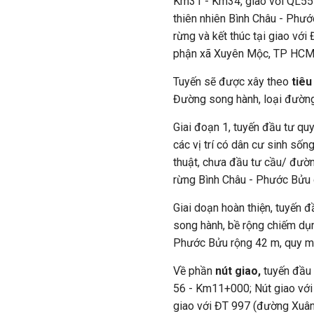
Km31 - Km34, giao với QL55 
thiên nhiên Bình Châu - Phướ
rừng và kết thúc tại giao với
phận xã Xuyên Mộc, TP HCM
Tuyến sẽ được xây theo
tiêu
Đường song hành, loại đường 
Giai đoạn 1, tuyến đầu tư quy
các vị trí có dân cư sinh sống
thuật, chưa đầu tư cầu/ đườn
rừng Bình Châu - Phước Bửu q
Giai doạn hoàn thiện, tuyến đ
song hành, bề rộng chiếm dụn
Phước Bửu rộng 42 m, quy mô 
Về phần
nút giao,
tuyến đầu 
56 - Km11+000; Nút giao vớ
giao với ĐT 997 (đường Xuân