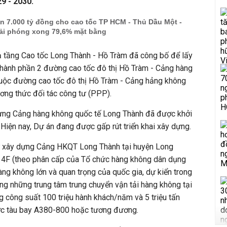
9 - 2030.
n 7.000 tỷ đồng cho cao tốc TP HCM - Thủ Dầu Một -
ải phóng xong 79,6% mặt bằng
 tầng Cao tốc Long Thành - Hồ Tràm đã công bố để lấy
n thành phần 2 đường cao tốc đô thị Hồ Tràm - Cảng hàng
uộc đường cao tốc đô thị Hồ Tràm - Cảng hảng không
ơng thức đối tác công tư (PPP).
ựng Cảng hàng không quốc tế Long Thành đã được khởi
iện nay, Dự án đang được gấp rút triển khai xây dựng.
ư xây dựng Cảng HKQT Long Thành tại huyện Long
p 4F (theo phân cấp của Tổ chức hàng không dân dụng
àng không lớn và quan trọng của quốc gia, dự kiển trong
ong những trung tâm trung chuyển vận tải hàng không tại
 công suất 100 triệu hành khách/năm và 5 triệu tấn
ợc tàu bay A380-800 hoặc tương đương.