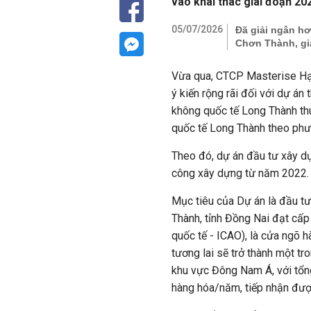
vào khai thác giai đoạn 202
05/07/2026
Đã giải ngân hơ
Chơn Thành, gi
Vừa qua, CTCP Masterise Hạ
ý kiến rộng rãi đối với dự á
không quốc tế Long Thành th
quốc tế Long Thành theo phư
Theo đó, dự án đầu tư xây d
công xây dựng từ năm 2022. H
Mục tiêu của Dự án là đầu t
Thành, tỉnh Đồng Nai đạt cấ
quốc tế - ICAO), là cửa ngõ h
tương lai sẽ trở thành một tr
khu vực Đông Nam Á, với tổng
hàng hóa/năm, tiếp nhận đư