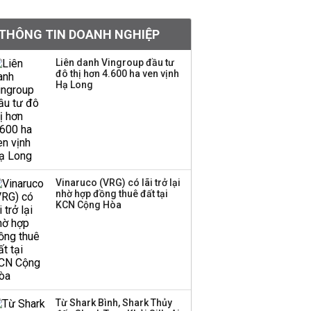
BIDV sắp phát hành
THÔNG TIN DOANH NGHIỆP
gần 500 triệu cổ phiếu,
tăng vốn lên gần
Liên danh Vingroup đầu tư
77.800 tỷ
đô thị hơn 4.600 ha ven vịnh
Hạ Long
Dàn lãnh đạo GenZ nhà
Vingroup,
Techcombank,
VPBank, PC1: Người
nắm 10.000 tỷ đồng cổ
phiếu, người làm chủ
Vinaruco (VRG) có lãi trở lại
tịch ở tuổi 27
nhờ hợp đồng thuê đất tại
KCN Cộng Hòa
Lãnh đạo Vinamilk:
Tăng quy mô đàn bò
thêm 8.000 con, đã
chốt giá nguyên liệu
đến tháng 11
Từ Shark Bình, Shark Thủy
Việt Nam muốn phát