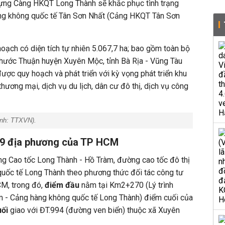
dựng Càng HKQT Long Thành sẽ khắc phục tình trạng
àng không quốc tế Tân Sơn Nhất (Cảng HKQT Tân Sơn
oạch có diện tích tự nhiên 5.067,7 ha; bao gồm toàn bộ
Phước Thuận huyện Xuyên Mộc, tỉnh Bà Rịa - Vũng Tàu
ợc quy hoạch và phát triển với kỳ vọng phát triển khu
ương mại, dịch vụ du lịch, dân cư đô thị, dịch vụ công
Ảnh:
TTXVN
).
a 9 địa phương của TP HCM
 Cao tốc Long Thành - Hồ Tràm, đường cao tốc đô thị
uốc tế Long Thành theo phương thức đối tác công tư
M, trong đó,
điểm đầu
nằm tại Km2+270 (Lý trình
m - Cảng hàng không quốc tế Long Thành) điểm cuối của
ối
giao với ĐT.994 (đường ven biển) thuộc xã Xuyên