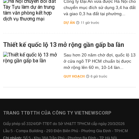
Công ty Đại An vừa được Hà Nội cho
chuyển mục đích sử dụng 3,4 ha đất
và giao 0,3 ha đất tại phường...
DỰ ÁN
11 giờ trước
Thiết kế quốc lộ 13 mở rộng gần gấp ba lần
Sau hơn 20 năm chờ đợi, quốc lộ 13
ở cửa ngõ TP HCM chuẩn bị được
mở rộng lên 60 m, 10-14 làn...
QUY HOẠCH
6 giờ trước
TRANG TTĐTTH CỦA CÔNG TY VIETNEWSCORP
Giấy phép số 3324/GP-TTĐT do Sở VH&TT TPHCM cấp ngày 20/3/2026
Lầu 5 - Compa Building - 293 Điện Biên Phủ - Phường Gia Định - TP.HCM
Chi nhánh:
Số 5 - Khu 38A Trần Phú - Phường Ba Đình - TP. Hà Nội