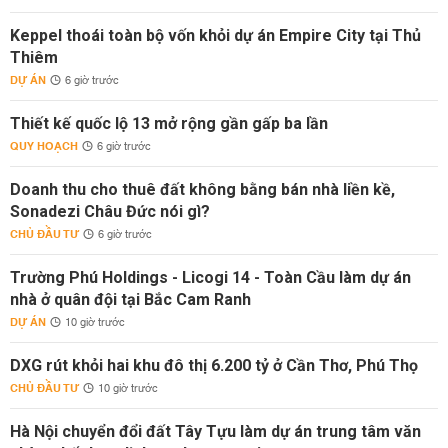
Keppel thoái toàn bộ vốn khỏi dự án Empire City tại Thủ
Thiêm
DỰ ÁN
6 giờ trước
Thiết kế quốc lộ 13 mở rộng gần gấp ba lần
QUY HOẠCH
6 giờ trước
Doanh thu cho thuê đất không bằng bán nhà liền kề,
Sonadezi Châu Đức nói gì?
CHỦ ĐẦU TƯ
6 giờ trước
Trường Phú Holdings - Licogi 14 - Toàn Cầu làm dự án
nhà ở quân đội tại Bắc Cam Ranh
DỰ ÁN
10 giờ trước
DXG rút khỏi hai khu đô thị 6.200 tỷ ở Cần Thơ, Phú Thọ
CHỦ ĐẦU TƯ
10 giờ trước
Hà Nội chuyển đổi đất Tây Tựu làm dự án trung tâm văn