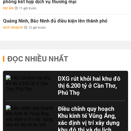
phòng kết hợp dịch vụ thương mại
DỰ ÁN
11 giờ trước
Quảng Ninh, Bắc Ninh đủ điều kiện lên thành phố
QUY HOẠCH
12 giờ trước
ĐỌC NHIỀU NHẤT
DXG rút khỏi hai khu đô
thị 6.200 tỷ ở Cần Thơ,
Phú Thọ
Điều chỉnh quy hoạch
Khu kinh tế Vũng Áng,
xác định vị trí xây dựng
khu đô thị và du lịch