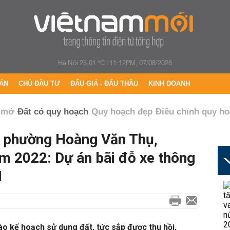
Hà Nội 25.01 °C
|
11:12PM, 07/08/2026
ÁN
CHỦ ĐẦU TƯ
ĐẤU GIÁ - ĐẤU THẦU
KINH DOANH
 mở
Đất có quy hoạch
Quy hoạch đẹp
Điều chỉnh quy h
t phường Hoàng Văn Thụ,
m 2022: Dự án bãi đỗ xe thông
I
o kế hoạch sử dụng đất, tức sắp được thu hồi,