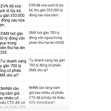
EVN đã xóa sạch lỗ lũy
kế, thu gần 353.000 tỷ
đồng sau nửa năm
DMX hút gần 700 tỷ
đồng vốn ngoại trong
phiên thứ hai lên HOSE
Tự doanh sang tay gần
700 tỷ đồng cổ phiếu
DMX cho ai?
NHNN cần tăng nắm
giữ bao nhiêu cổ phiếu
CTG để sở hữu tối thiểu
65% VietinBank?