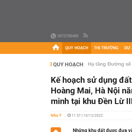
0975798489
QUY HOẠCH
THỊ TRƯỜNG
DỰ 
QUY HOẠCH
Hạ tầng
Đường sẽ
Kế hoạch sử dụng đấ
Hoàng Mai, Hà Nội nă
minh tại khu Đền Lừ II
Như Ý
11:37 | 10/12/2022
Những khu đất được đưa và