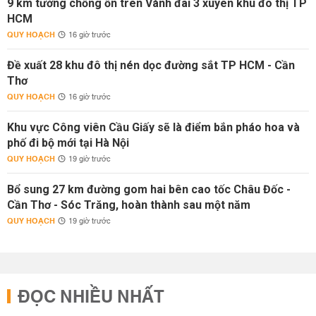
9 km tường chống ồn trên Vành đai 3 xuyên khu đô thị TP
HCM
QUY HOẠCH
16 giờ trước
Đề xuất 28 khu đô thị nén dọc đường sắt TP HCM - Cần
Thơ
QUY HOẠCH
16 giờ trước
Khu vực Công viên Cầu Giấy sẽ là điểm bắn pháo hoa và
phố đi bộ mới tại Hà Nội
QUY HOẠCH
19 giờ trước
Bổ sung 27 km đường gom hai bên cao tốc Châu Đốc -
Cần Thơ - Sóc Trăng, hoàn thành sau một năm
QUY HOẠCH
19 giờ trước
ĐỌC NHIỀU NHẤT