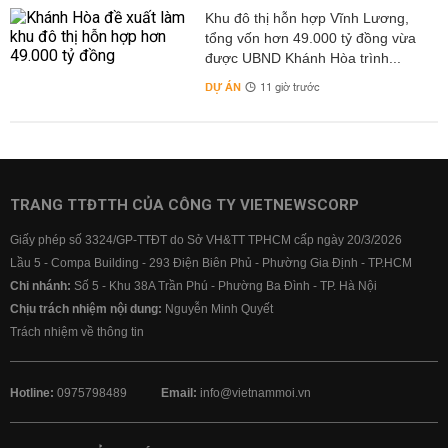
Khu đô thị hỗn hợp Vĩnh Lương,
tổng vốn hơn 49.000 tỷ đồng vừa
được UBND Khánh Hòa trình...
DỰ ÁN
11 giờ trước
TRANG TTĐTTH CỦA CÔNG TY VIETNEWSCORP
Giấy phép số 3324/GP-TTĐT do Sở VH&TT TPHCM cấp ngày 20/3/2026
Lầu 5 - Compa Building - 293 Điện Biên Phủ - Phường Gia Định - TP.HCM
Chi nhánh:
Số 5 - Khu 38A Trần Phú - Phường Ba Đình - TP. Hà Nội
Chịu trách nhiệm nội dung:
Nguyễn Minh Quyết
Trách nhiệm về thông tin
Hotline:
0975798489
Email:
info@vietnammoi.vn