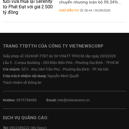
chuyển nhượng toàn bộ 99,34%...
CHỦ ĐẦU TƯ
06:44 | 05/08/2026
TRANG TTĐTTH CỦA CÔNG TY VIETNEWSCORP
Giấy phép số 3324/GP-TTĐT do Sở VH&TT TPHCM cấp ngày 20/3/2026
Lầu 5 - Compa Building - 293 Điện Biên Phủ - Phường Gia Định - TP.HCM
Chi nhánh:
Số 5 - Khu 38A Trần Phú - Phường Ba Đình - TP. Hà Nội
Chịu trách nhiệm nội dung:
Nguyễn Minh Quyết
Trách nhiệm về thông tin
Hotline:
0975798489
Email:
info@vietnammoi.vn
DỊCH VỤ QUẢNG CÁO:
Tel:
0931589222 (Ms Ngọc)