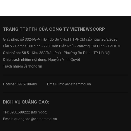
TRANG TTĐTTH CỦA CÔNG TY VIETNEWSCORP
Giấy phép số 3324/GP-TTĐT do Sở VH&TT TPHCM cấp ngày 20/3/2026
Lầu 5 - Compa Building - 293 Điện Biên Phủ - Phường Gia Định - TP.HCM
Chi nhánh:
Số 5 - Khu 38A Trần Phú - Phường Ba Đình - TP. Hà Nội
Chịu trách nhiệm nội dung:
Nguyễn Minh Quyết
Trách nhiệm về thông tin
Hotline:
0975798489
Email:
info@vietnammoi.vn
DỊCH VỤ QUẢNG CÁO:
Tel:
0931589222 (Ms Ngọc)
Email:
quangcao@vietnammoi.vn