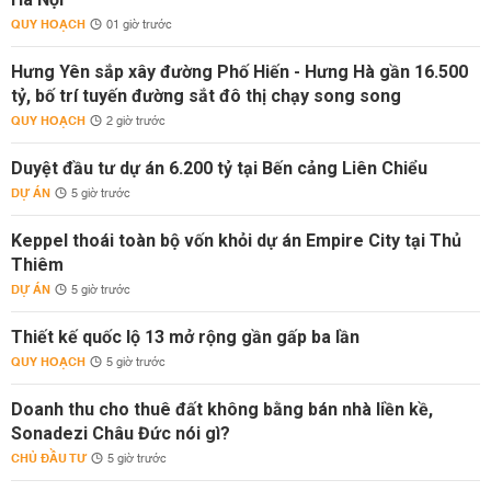
QUY HOẠCH
01 giờ trước
Hưng Yên sắp xây đường Phố Hiến - Hưng Hà gần 16.500
tỷ, bố trí tuyến đường sắt đô thị chạy song song
QUY HOẠCH
2 giờ trước
Duyệt đầu tư dự án 6.200 tỷ tại Bến cảng Liên Chiểu
DỰ ÁN
5 giờ trước
Keppel thoái toàn bộ vốn khỏi dự án Empire City tại Thủ
Thiêm
DỰ ÁN
5 giờ trước
Thiết kế quốc lộ 13 mở rộng gần gấp ba lần
QUY HOẠCH
5 giờ trước
Doanh thu cho thuê đất không bằng bán nhà liền kề,
Sonadezi Châu Đức nói gì?
CHỦ ĐẦU TƯ
5 giờ trước