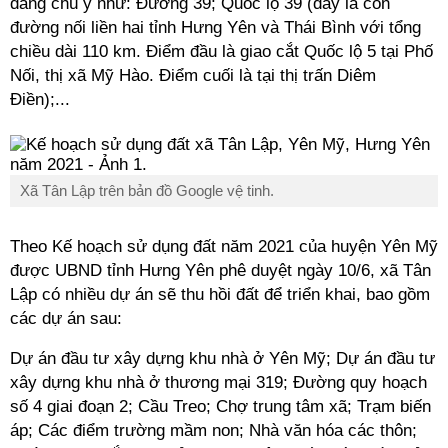
đáng chú ý như: Đường 39; Quốc lộ 39 (đây là con
đường nối liền hai tỉnh Hưng Yên và Thái Bình với tổng
chiều dài 110 km. Điểm đầu là giao cắt Quốc lộ 5 tại Phố
Nối, thị xã Mỹ Hào. Điểm cuối là tại thị trấn Diêm
Điền);...
Xã Tân Lập trên bản đồ Google vệ tinh.
Theo Kế hoạch sử dụng đất năm 2021 của huyện Yên Mỹ
được UBND tỉnh Hưng Yên phê duyệt ngày 10/6, xã
Tân
Lập
có nhiều dự án sẽ thu hồi đất để triển khai, bao gồm
các dự án sau:
Dự án đầu tư xây dựng khu nhà ở Yên Mỹ; Dự án đầu tư
xây dựng khu nhà ở thương mại 319; Đường quy hoạch
số 4 giai đoạn 2; Cầu Treo; Chợ trung tâm xã; Trạm biến
áp; Các điểm trường mầm non; Nhà văn hóa các thôn;