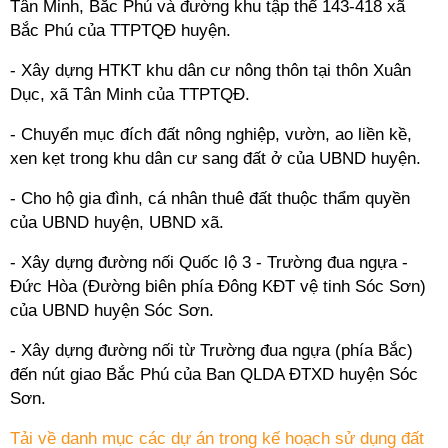
Tân Minh, Bắc Phú và đường khu tập thể 143-418 xã
Bắc Phú của TTPTQĐ huyện.
- Xây dựng HTKT khu dân cư nông thôn tại thôn Xuân
Dục, xã Tân Minh của TTPTQĐ.
- Chuyển mục đích đất nông nghiệp, vườn, ao liền kề,
xen kẹt trong khu dân cư sang đất ở của UBND huyện.
- Cho hộ gia đình, cá nhân thuê đất thuộc thẩm quyền
của UBND huyện, UBND xã.
- Xây dựng đường nối Quốc lộ 3 - Trường đua ngựa -
Đức Hòa (Đường biên phía Đông KĐT vệ tinh Sóc Sơn)
của UBND huyện Sóc Sơn.
- Xây dựng đường nối từ Trường đua ngựa (phía Bắc)
đến nút giao Bắc Phú của Ban QLDA ĐTXD huyện Sóc
Sơn.
Tải về danh mục các dự án trong kế hoạch sử dụng đất