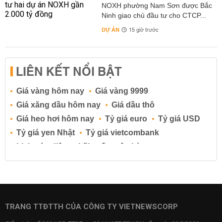
NOXH phường Nam Sơn được Bắc
Ninh giao chủ đầu tư cho CTCP...
DỰ ÁN
15 giờ trước
LIÊN KẾT NỔI BẬT
Giá vàng hôm nay
Giá vàng 9999
Giá xăng dầu hôm nay
Giá dầu thô
Giá heo hơi hôm nay
Tỷ giá euro
Tỷ giá USD
Tỷ giá yen Nhật
Tỷ giá vietcombank
Lịch cúp điện
Lãi suất ngân hàng
Lãi suất tiết kiệm
Lãi suất tiền gửi
Lãi suất ngân hàng Agribank
Lãi suất ngân hàng Sacombank
Lãi suất ngân hàng BIDV
TRANG TTĐTTH CỦA CÔNG TY VIETNEWSCORP
Lãi suất ngân hàng Vietinbank