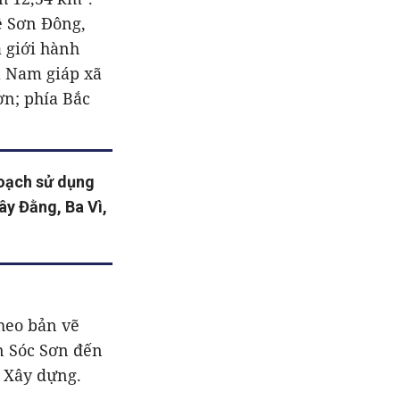
ệ Sơn Đông,
giới hành
a Nam giáp xã
ơn; phía Bắc
oạch sử dụng
Tây Đằng, Ba Vì,
heo bản vẽ
n Sóc Sơn đến
ộ Xây dựng.