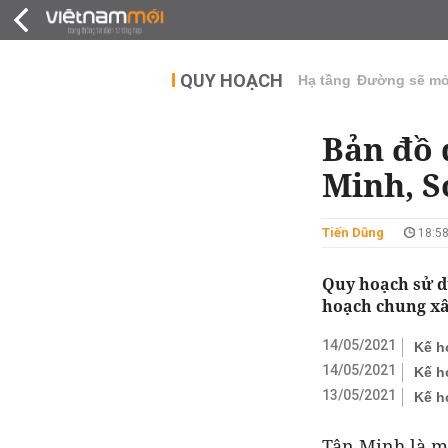
QUY HOẠCH
THỊ TRƯỜNG
DỰ Á
QUY HOẠCH
Hạ tầng
Đường sẽ m
Bản đồ 
Minh, S
Tiến Dũng
18:58
Quy hoạch sử d
hoạch chung xâ
14/05/2021
Kế h
14/05/2021
Kế h
13/05/2021
Kế h
Tân Minh là mô