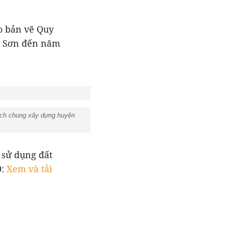
o bản vẽ Quy
c Sơn đến năm
ạch chung xây dựng huyện
 sử dụng đất
0:
Xem và tải