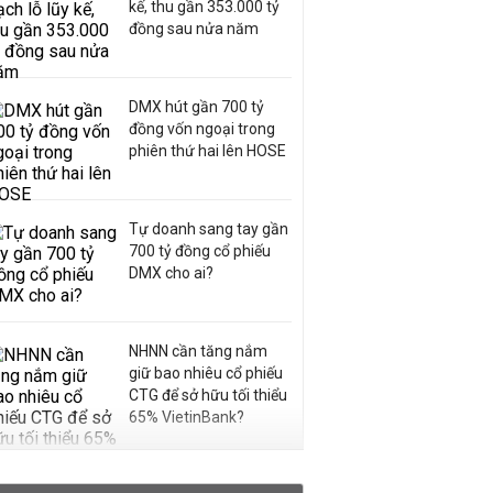
kế, thu gần 353.000 tỷ
đồng sau nửa năm
DMX hút gần 700 tỷ
đồng vốn ngoại trong
phiên thứ hai lên HOSE
Tự doanh sang tay gần
700 tỷ đồng cổ phiếu
DMX cho ai?
NHNN cần tăng nắm
giữ bao nhiêu cổ phiếu
CTG để sở hữu tối thiểu
65% VietinBank?
VNPT nắm giữ hơn