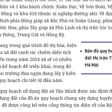
thôn và 1 khu hành chính: Xuân Dục, Vệ Sơn Đoài, V
ồng và khu 418 (thuộc xí nghiệp đường sắt). Về địa 
Minh phía Đông giáp xã Bắc Phú và Xuân Giang; phí
ức Hòa; phía Tây giáp xã Phù Linh và thị trấn Sóc S
ân Hưng, Trung Giã và Hồng Kỳ.
g trong quá trình đô thị hóa, hiện
Bản đồ quy h
a xã đất canh tác chiếm diện tích
đất thị trấn 
kiến trong năm 2024 xã sẽ có nhiều
Hà Nội
 kế hoạch để triển khai, trong đó
n trường đua ngựa đang lấy ý kiến
uy hoạch chi tiết từ đầu năm.
 quy hoạch sử dụng đất xã Tân Minh được xác định t
ụng đất của đồ án quy hoạch chung xây dựng huyệ
đồ được công bố trên cổng thông tin điện tử của B