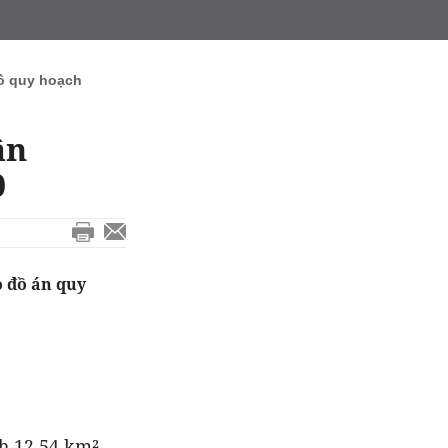
ồ quy hoạch
ân
0
o đồ án quy
ích 12,54 km².