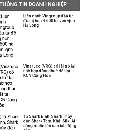
62.000 tỷ đồng tiền
THÔNG TIN DOANH NGHIỆP
mặt, ngang ngửa MWG
Liên danh Vingroup đầu tư
đô thị hơn 4.600 ha ven vịnh
Hạ Long
Chuyên gia Phạm Xuân
Hoè chỉ ra 6 nguyên
nhân khiến dòng vốn
trong nền kinh tế còn
'tắc nghẽn'
Đề xuất miễn 30% thuế
Vinaruco (VRG) có lãi trở lại
thu nhập cho hộ kinh
nhờ hợp đồng thuê đất tại
KCN Cộng Hòa
doanh, doanh nghiệp
có doanh thu dưới 10 tỷ
đồng
BIDV sắp phát hành
gần 500 triệu cổ phiếu,
tăng vốn lên gần
Từ Shark Bình, Shark Thủy
77.800 tỷ
đến Shark Tam, Khải Silk: Ai
cũng muốn lấn sân bất động