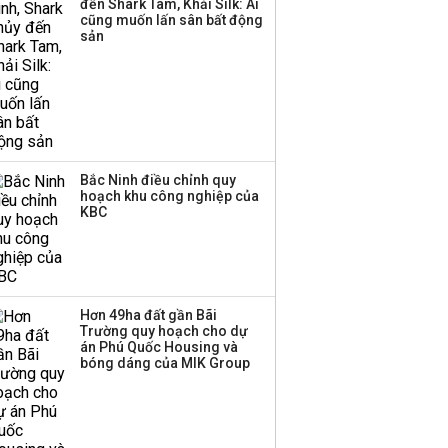
đến Shark Tam, Khải Silk: Ai
cũng muốn lấn sân bất động
Thành viên HĐQT
sản
VPBankS xin từ nhiệm
Bắc Ninh điều chỉnh quy
hoạch khu công nghiệp của
KBC
Hơn 49ha đất gần Bãi
Trường quy hoạch cho dự
án Phú Quốc Housing và
bóng dáng của MIK Group