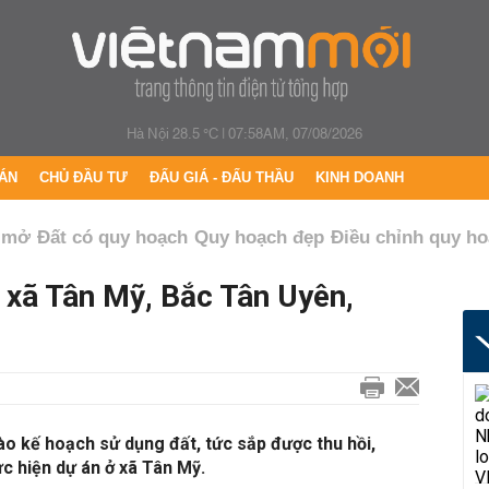
Hà Nội 28.5 °C
|
07:58AM, 07/08/2026
ÁN
CHỦ ĐẦU TƯ
ĐẤU GIÁ - ĐẤU THẦU
KINH DOANH
 mở
Đất có quy hoạch
Quy hoạch đẹp
Điều chỉnh quy h
 xã Tân Mỹ, Bắc Tân Uyên,
1
o kế hoạch sử dụng đất, tức sắp được thu hồi,
c hiện dự án ở xã Tân Mỹ.