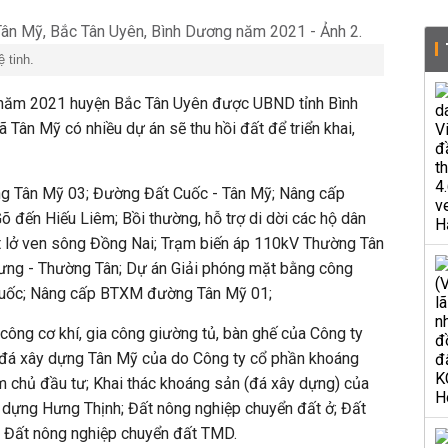
 tinh.
năm 2021 huyện Bắc Tân Uyên được UBND tỉnh Bình
xã
Tân Mỹ
có nhiều dự án sẽ thu hồi đất để triển khai,
g Tân Mỹ 03; Đường Đất Cuốc - Tân Mỹ; Nâng cấp
đến Hiếu Liêm; Bồi thường, hỗ trợ di dời các hộ dân
t lở ven sông Đồng Nai; Trạm biến áp 110kV Thường Tân
ng - Thường Tân; Dự án Giải phóng mặt bằng công
 Cuốc; Nâng cấp BTXM đường Tân Mỹ 01;
 công cơ khí, gia công giường tủ, bàn ghế của Công ty
đá xây dựng Tân Mỹ của do Công ty cổ phần khoáng
 chủ đầu tư; Khai thác khoáng sản (đá xây dựng) của
y dựng Hưng Thịnh; Đất nông nghiệp chuyển đất ở; Đất
 Đất nông nghiệp chuyển đất TMD.