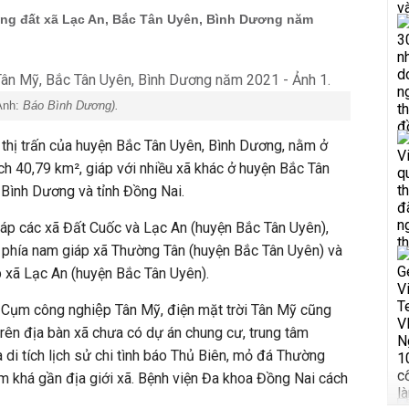
ng đất xã Lạc An, Bắc Tân Uyên, Bình Dương năm
Ảnh:
Báo Bình Dương).
 thị trấn của huyện Bắc Tân Uyên, Bình Dương, nằm ở
ích 40,79 km², giáp với nhiều xã khác ở huyện Bắc Tân
h Bình Dương và tỉnh Đồng Nai.
iáp các xã Đất Cuốc và Lạc An (huyện Bắc Tân Uyên),
n, phía nam giáp xã Thường Tân (huyện Bắc Tân Uyên) và
p xã Lạc An (huyện Bắc Tân Uyên).
ụm công nghiệp Tân Mỹ, điện mặt trời Tân Mỹ cũng
 trên địa bàn xã chưa có dự án chung cư, trung tâm
 di tích lịch sử chi tình báo Thủ Biên, mỏ đá Thường
m khá gần địa giới xã. Bệnh viện Đa khoa Đồng Nai cách