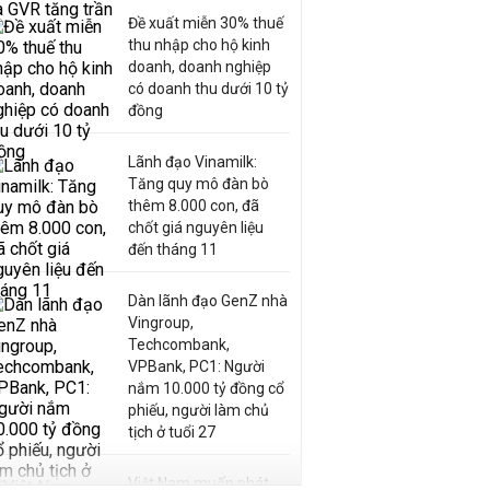
Đề xuất miễn 30% thuế
thu nhập cho hộ kinh
doanh, doanh nghiệp
có doanh thu dưới 10 tỷ
đồng
Lãnh đạo Vinamilk:
Tăng quy mô đàn bò
thêm 8.000 con, đã
chốt giá nguyên liệu
đến tháng 11
Dàn lãnh đạo GenZ nhà
Vingroup,
Techcombank,
VPBank, PC1: Người
nắm 10.000 tỷ đồng cổ
phiếu, người làm chủ
tịch ở tuổi 27
Việt Nam muốn phát