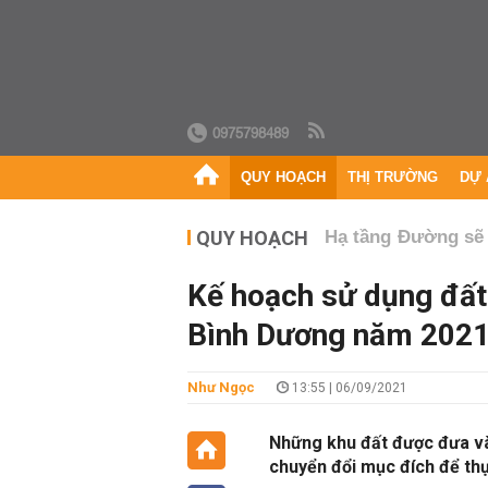
0975798489
QUY HOẠCH
THỊ TRƯỜNG
DỰ 
QUY HOẠCH
Hạ tầng
Đường sẽ
Kế hoạch sử dụng đất
Bình Dương năm 202
Như Ngọc
13:55 | 06/09/2021
Những khu đất được đưa và
chuyển đổi mục đích để thự